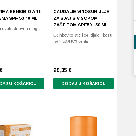
RMA SENSIBIO AR+
CAUDALIE VINOSUN ULJE
MA SPF 50 40 ML
ZA SJAJ S VISOKOM
ZAŠTITOM SPF50 150 ML
 svakodnevna njega
Učinkovito štiti lice, tijelo i kosu
od UVA/UVB zraka
€
28,35
€
DAJ U KOŠARICU
DODAJ U KOŠARICU