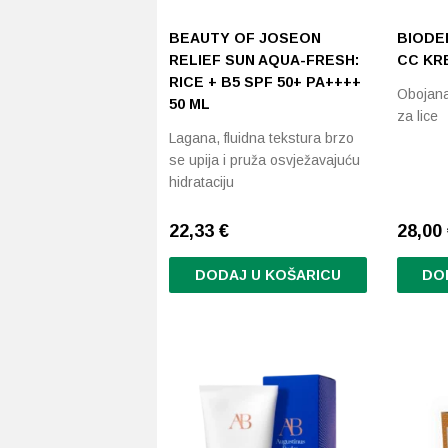
BEAUTY OF JOSEON
BIODE
RELIEF SUN AQUA-FRESH:
CC KRE
RICE + B5 SPF 50+ PA++++
Obojana
50 ML
za lice
Lagana, fluidna tekstura brzo
se upija i pruža osvježavajuću
hidrataciju
22,33
€
28,00
DODAJ U KOŠARICU
DO