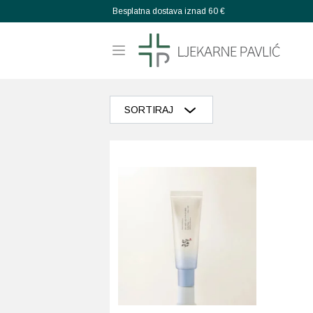
Besplatna dostava iznad 60 €
SORTIRAJ
Razvrstaj po popularnosti
Razvrstaj po prosječnoj ocjeni
Poredaj od zadnjeg
Razvrstaj po cijeni: manje do veće
Razvrstaj po cijeni: veće do manje
Poredaj po abecedi: A-Z