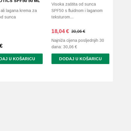
TICS SPF50 50 ML
Visoka zaštita od sunca
 ali lagana krema za
SPF50 s fluidnom i laganom
 od sunca
teksturom…
18,04
€
30,06 €
Najniža cijena posljednjih 30
€
dana:
30,06
€
DAJ U KOŠARICU
DODAJ U KOŠARICU