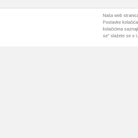
Naša web stranica 
Postavke kolačića
kolačićima saznaj
se" slažete se s U
PRETPLATI SE NA NAŠ NEWSLETTER
Prihvaćam
uvjete poslovanja
*