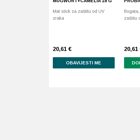
MUGWORT+CAMELIA 18 G
PROBIO
Mat stick za zaštitu od UV
Bogata,
zraka
zaštitu
20,61
€
20,61
OBAVIJESTI ME
DO