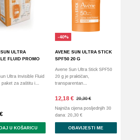
-40%
 SUN ULTRA
AVENE SUN ULTRA STICK
BLE FLUID PROMO
SPF50 20 G
Avene Sun Ultra Stick SPF50
n Ultra Invisible Fluid
20 g je praktičan,
aket za zaštitu i…
transparentan…
12,18
€
20,30 €
Najniža cijena posljednjih 30
€
dana:
20,30
€
DAJ U KOŠARICU
OBAVIJESTI ME