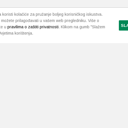
koristi kolačiće za pružanje boljeg korisničkog iskustva.
 možete prilagođavati u vašem web pregledniku. Više o
SL
te u
pravilima o zaštiti privatnosti
. Klikom na gumb "Slažem
vjetima korištenja.
LJEKARNE PAVLIĆ
PODRŠKA
NAČI
O nama
Uvjeti i pravila
Gdje smo
Dostava i isporuka
Kontakt
Raskid ugovora