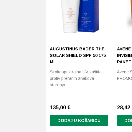
AUGUSTINUS BADER THE
AVENE
SOLAR SHIELD SPF 50 175
INVISI
ML
PAKET
Širokospektralna UV zaštita
Avene Su
protiv preranih znakova
PROMO p
starenja
135,00
€
28,42
DODAJ U KOŠARICU
DO