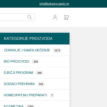
info@ljekarne-pavlic.hr
KATEGORIJE PROIZVODA
ZDRAVLJE I SAMOLIJEČENJE
1173
BIO PROIZVODI
204
DJEČJI PROGRAM
346
DODACI PREHRANI
501
HOMEOPATSKI PREPARATI
7
KOZMETIKA
1350