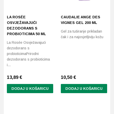
SASTOJCI
Probava, hemoroidi, pr
LA ROSÉE
CAUDALIE ANGE DES
Ukloni filtere
OSVJEŽAVAJUĆI
VIGNES GEL 200 ML
Srce i krvne žile, vene
DEZODORANS S
Gel za tuširanje prikladan
PROBIOTICIMA 50 ML
Stres, nesanica, opušt
čak i za najosjetljiviju kožu
La Rosée Osvježavajući
dezodorans s
Uho, grlo, nos
probioticimaPrirodni
dezodorans s probioticima
Usta, usne, zubi
i…
13,89
€
10,50
€
DODAJ U KOŠARICU
DODAJ U KOŠARICU