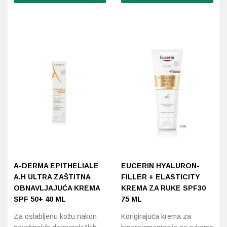
Ovaj
proizvod
Probava, hemoroidi, pr
ima
više
Srce i krvne žile, vene
varijanti.
Opcije
Stres, nesanica, opušt
se
mogu
Uho, grlo, nos
odabrati
na
stranici
Usta, usne, zubi
proizvoda
A-DERMA EPITHELIALE
EUCERIN HYALURON-
A.H ULTRA ZAŠTITNA
FILLER + ELASTICITY
OBNAVLJAJUĆA KREMA
KREMA ZA RUKE SPF30
SPF 50+ 40 ML
75 ML
Za oslabljenu kožu nakon
Korigirajuća krema za