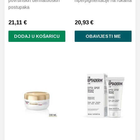
površinskih dermatoloških
hiperpigmentacije na rukama
postupaka
21,11
€
20,93
€
DODAJ U KOŠARICU
OBAVIJESTI ME