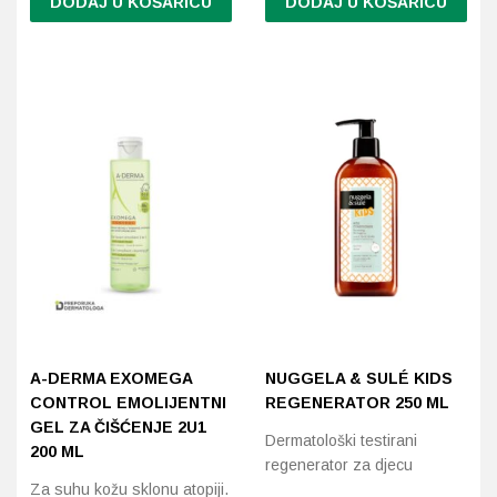
DODAJ U KOŠARICU
DODAJ U KOŠARICU
A-DERMA EXOMEGA
NUGGELA & SULÉ KIDS
CONTROL EMOLIJENTNI
REGENERATOR 250 ML
GEL ZA ČIŠĆENJE 2U1
Dermatološki testirani
200 ML
regenerator za djecu
Za suhu kožu sklonu atopiji.