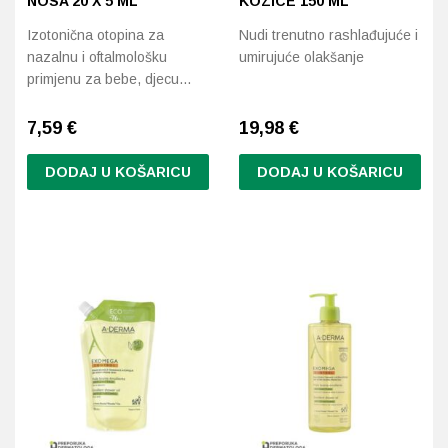
NOSA 20 X 5 ML
KOZICE 150 ML
Izotonična otopina za
Nudi trenutno rashlađujuće i
nazalnu i oftalmološku
umirujuće olakšanje
primjenu za bebe, djecu…
7,59
€
19,98
€
DODAJ U KOŠARICU
DODAJ U KOŠARICU