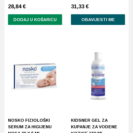
28,84
€
31,33
€
Probava, hemoroidi, pr
DODAJ U KOŠARICU
OBAVIJESTI ME
Srce i krvne žile, vene
Stres, nesanica, opušt
Uho, grlo, nos
Usta, usne, zubi
NOSKO FIZIOLOŠKI
KIDSNER GEL ZA
SERUM ZA HIGIJENU
KUPANJE ZA VODENE