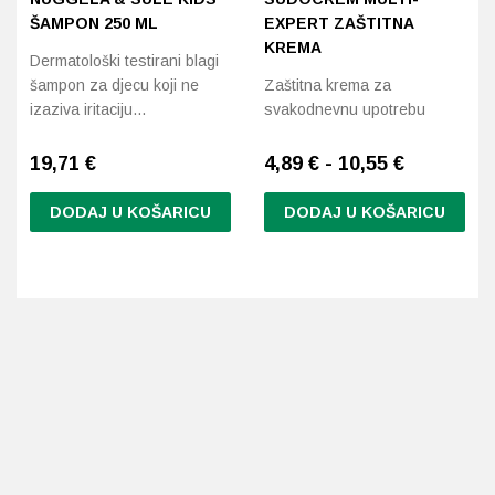
ŠAMPON 250 ML
EXPERT ZAŠTITNA
KREMA
Dermatološki testirani blagi
šampon za djecu koji ne
Zaštitna krema za
izaziva iritaciju…
svakodnevnu upotrebu
19,71
€
4,89 € - 10,55 €
DODAJ U KOŠARICU
DODAJ U KOŠARICU
Ovaj
proizvod
ima
više
varijanti.
Opcije
se
mogu
odabrati
na
stranici