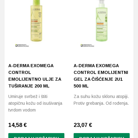
A-DERMA EXOMEGA
A-DERMA EXOMEGA
CONTROL
CONTROL EMOLIJENTNI
EMOLIJENTNO ULJE ZA
GEL ZA ČIŠĆENJE 2U1
TUŠIRANJE 200 ML
500 ML
Umiruje svrbež i štiti
Za suhu kožu sklonu atopiji.
atopičnu kožu od isušivanja
Protiv grebanja. Od rođenja.
tvrdom vodom
14,58
€
23,07
€