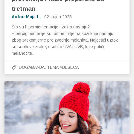
tretman
Autor: Maja L
02. rujna 2025.
Što su hiperpigmentacije i zašto nastaju?
Hiperpigmentacije su tamne mrlje na koži koje nastaju
zbog prekomjerne proizvodnje melanina. Najčešći uzrok
su sunčeve zrake, osobito UVA i UVB, koje potiču
melanocite…
DOGAĐANJA
,
TEMA MJESECA