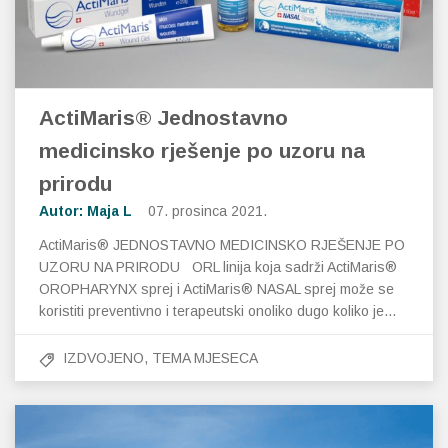
Imunitet
Magnezij
Vitamin H - Biotin
Maska i piling
Dermatitis, iritacije, s
Profesionalna njega k
Ostalo
Jetra
Selen
Vitamin K
Masna koža i akne
Higijena tijela
Otopine za leće
Kosa, koža i nokti
Željezo
Vitamini za djecu
Njega i hidratacija
Njega ruku
Steznici, ortoze
ActiMaris® Jednostavno
medicinsko rješenje po uzoru na
Kosti, zglobovi, mišići
Njega oko očiju
Njega stopala
Tlakomjeri
prirodu
Mokraćni sustav
Njega usana
Njega tijela
Toplomjeri
Autor: Maja L
07. prosinca 2021.
ActiMaris® JEDNOSTAVNO MEDICINSKO RJEŠENJE PO
Mršavljenje
Njega za muškarce
UZORU NA PRIRODU ORL linija koja sadrži ActiMaris®
OROPHARYNX sprej i ActiMaris® NASAL sprej može se
Oči
Osjetljiva koža, crvenil
koristiti preventivno i terapeutski onoliko dugo koliko je…
Opće stanje organizma
Oštećena koža, rane
IZDVOJENO
,
TEMA MJESECA
Opekline, rane, ožiljci
Suha koža
Pamćenje i koncentraci
Umorna koža i bez sjaj