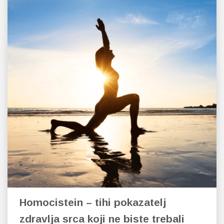
Probava, hemoroidi, pr
Srce i krvne žile, vene
Stres, nesanica, opušt
Uho, grlo, nos
Usta, usne, zubi
Homocistein – tihi pokazatelj
zdravlja srca koji ne biste trebali