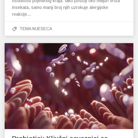
osobitosti pojedinog kraja. Iako postoji oko milijun vrsta
insekata, samo manji broj njih uzrokuje alergijske
reakcije…
TEMA MJESECA