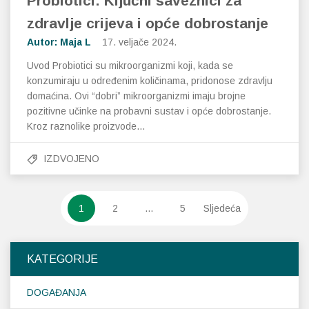
Probiotici: Ključni saveznici za
zdravlje crijeva i opće dobrostanje
Autor: Maja L
17. veljače 2024.
Uvod Probiotici su mikroorganizmi koji, kada se
konzumiraju u određenim količinama, pridonose zdravlju
domaćina. Ovi “dobri” mikroorganizmi imaju brojne
pozitivne učinke na probavni sustav i opće dobrostanje.
Kroz raznolike proizvode…
IZDVOJENO
1
2
…
5
Sljedeća
KATEGORIJE
DOGAĐANJA