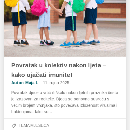
Povratak u kolektiv nakon ljeta –
kako ojačati imunitet
Autor: Maja L
11. rujna 2025.
Povratak djece u vrtić ili školu nakon ljetnih praznika često
je izazovan za roditelje. Djeca se ponovno susreću s
većim brojem vršnjaka, što povećava izloženost virusima i
bakterijama. Iako su…
TEMA MJESECA