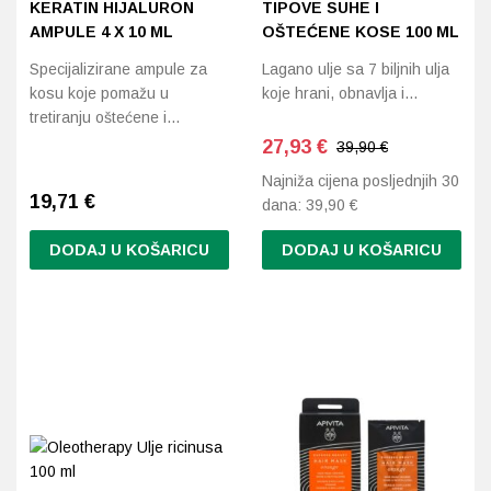
KERATIN HIJALURON
TIPOVE SUHE I
AMPULE 4 X 10 ML
OŠTEĆENE KOSE 100 ML
Specijalizirane ampule za
Lagano ulje sa 7 biljnih ulja
kosu koje pomažu u
koje hrani, obnavlja i…
tretiranju oštećene i…
27,93
€
39,90 €
Najniža cijena posljednjih 30
19,71
€
dana:
39,90
€
DODAJ U KOŠARICU
DODAJ U KOŠARICU