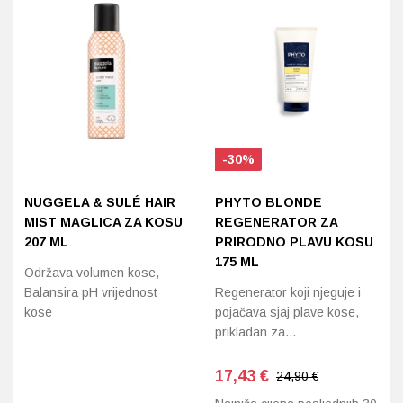
-30%
NUGGELA & SULÉ HAIR
PHYTO BLONDE
MIST MAGLICA ZA KOSU
REGENERATOR ZA
207 ML
PRIRODNO PLAVU KOSU
175 ML
Održava volumen kose,
Balansira pH vrijednost
Regenerator koji njeguje i
kose
pojačava sjaj plave kose,
prikladan za…
17,43
€
24,90 €