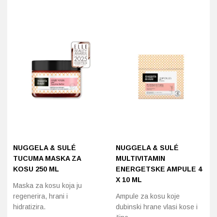
Probava, hemoroidi, pr
Srce i krvne žile, vene
Stres, nesanica, opušt
Uho, grlo, nos
Usta, usne, zubi
NUGGELA & SULÉ
NUGGELA & SULÉ
TUCUMA MASKA ZA
MULTIVITAMIN
KOSU 250 ML
ENERGETSKE AMPULE 4
X 10 ML
Maska za kosu koja ju
regenerira, hrani i
Ampule za kosu koje
hidratizira.
dubinski hrane vlasi kose i