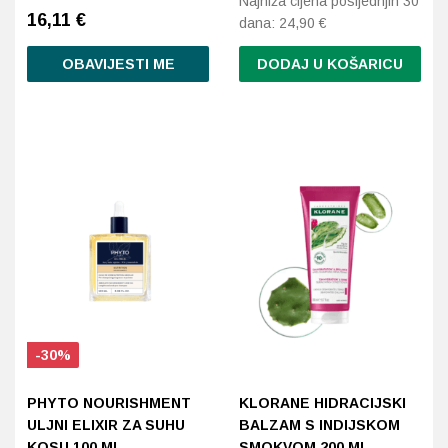
Najniža cijena posljednjih 30
16,11
€
dana:
24,90
€
OBAVIJESTI ME
DODAJ U KOŠARICU
-30%
PHYTO NOURISHMENT
KLORANE HIDRACIJSKI
ULJNI ELIXIR ZA SUHU
BALZAM S INDIJSKOM
KOSU 100 ML
SMOKVOM 200 ML