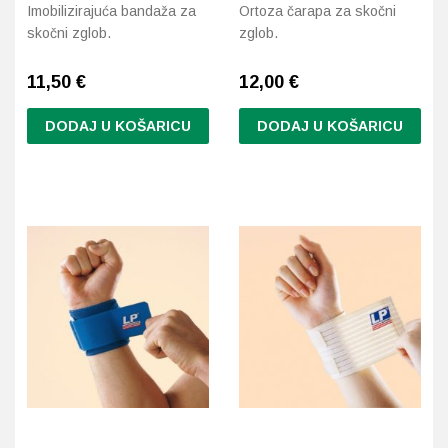
Imobilizirajuća bandaža za
Ortoza čarapa za skočni
skočni zglob.
zglob.
11,50
€
12,00 €
DODAJ U KOŠARICU
DODAJ U KOŠARICU
Ovaj
proizvod
ima
više
varijanti.
Opcije
se
mogu
odabrati
na
stranici
proizvoda