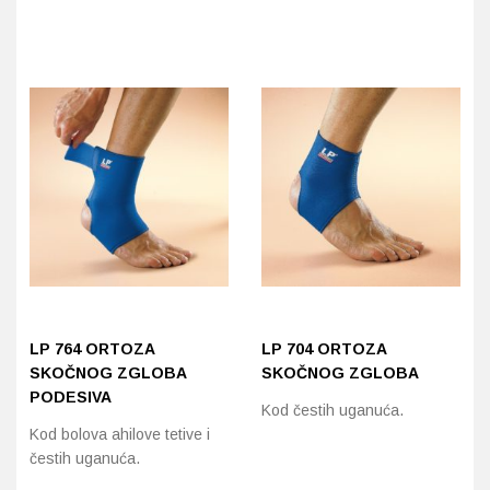
Ovaj
proizvod
ima
više
varijanti.
Opcije
se
mogu
odabrati
na
stranici
proizvoda
LP 764 ORTOZA
LP 704 ORTOZA
SKOČNOG ZGLOBA
SKOČNOG ZGLOBA
PODESIVA
Kod čestih uganuća.
Kod bolova ahilove tetive i
čestih uganuća.