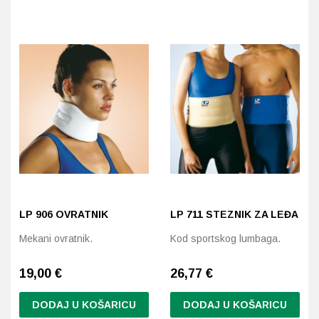
proizvod
proizvod
ima
ima
više
više
varijanti.
varijanti.
Opcije
Opcije
se
se
mogu
mogu
odabrati
odabrati
na
na
stranici
stranici
proizvoda
proizvoda
LP 906 OVRATNIK
LP 711 STEZNIK ZA LEĐA
Mekani ovratnik.
Kod sportskog lumbaga.
19,00 €
26,77
€
DODAJ U KOŠARICU
DODAJ U KOŠARICU