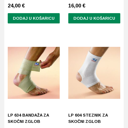
24,00 €
16,00 €
DODAJ U KOŠARICU
DODAJ U KOŠARICU
Ovaj
Ovaj
proizvod
proizvod
ima
ima
više
više
varijanti.
varijanti.
Opcije
Opcije
se
se
mogu
mogu
odabrati
odabrati
na
na
stranici
stranici
proizvoda
proizvoda
LP 634 BANDAŽA ZA
LP 604 STEZNIK ZA
SKOČNI ZGLOB
SKOČNI ZGLOB