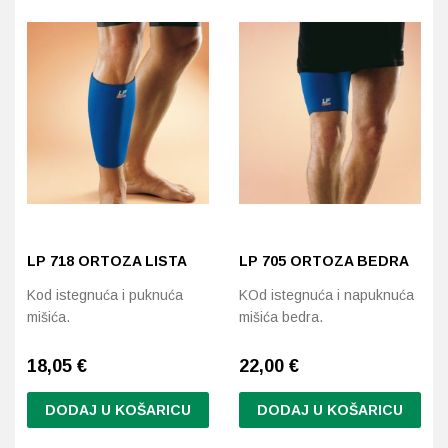
više
više
varijanti.
varijanti.
Probava, hemoroidi, pr
Opcije
Opcije
se
se
Srce i krvne žile, vene
mogu
mogu
odabrati
odabrati
Stres, nesanica, opušt
na
na
stranici
stranici
Uho, grlo, nos
proizvoda
proizvoda
Usta, usne, zubi
LP 718 ORTOZA LISTA
LP 705 ORTOZA BEDRA
Kod istegnuća i puknuća
KOd istegnuća i napuknuća
mišića.
mišića bedra.
18,05 €
22,00 €
DODAJ U KOŠARICU
DODAJ U KOŠARICU
Ovaj
Ovaj