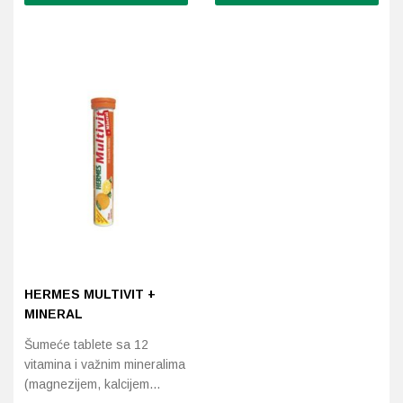
Probava, hemoroidi, pr
Srce i krvne žile, vene
Stres, nesanica, opušt
Uho, grlo, nos
Usta, usne, zubi
HERMES MULTIVIT +
MINERAL
Šumeće tablete sa 12
vitamina i važnim mineralima
(magnezijem, kalcijem…