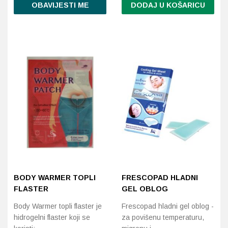
OBAVIJESTI ME
DODAJ U KOŠARICU
Probava, hemoroidi, pr
Srce i krvne žile, vene
Stres, nesanica, opušt
Uho, grlo, nos
Usta, usne, zubi
BODY WARMER TOPLI
FRESCOPAD HLADNI
FLASTER
GEL OBLOG
Body Warmer topli flaster je
Frescopad hladni gel oblog -
hidrogelni flaster koji se
za povišenu temperaturu,