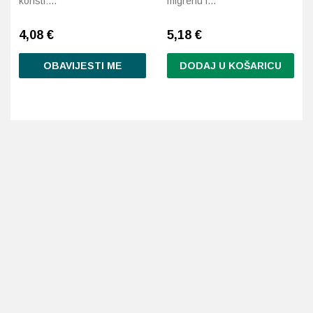
koristi:…
migrenu i…
4,08
€
5,18
€
OBAVIJESTI ME
DODAJ U KOŠARICU