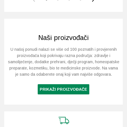
ima
više
varijanti.
Opcije
se
mogu
Naši proizvođači
odabrati
na
U našoj ponudi nalazi se više od 100 poznatih i provjerenih
stranici
proizvođača koji pokrivaju razna područja: zdravlje i
proizvoda
samoliječenje, dodatke prehrani, dječji program, homeopatske
preparate, kozmetiku, bio te medicinske proizvode. Na vama
je samo da odaberete onaj koji vam najviše odgovara.
PRIKAŽI PROIZVOĐAČE