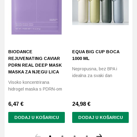
BIODANCE
EQUA BIG CUP BOCA
REJUVENATING CAVIAR
1000 ML
PDRN REAL DEEP MASK
Nepropusna, bez BPA i
MASKA ZA NJEGU LICA
idealna za svaki dan
Visoko koncentrirana
hidrogel maska s PDRN-om
6,47
€
24,98 €
DODAJ U KOŠARICU
DODAJ U KOŠARICU
Ovaj
proizvod