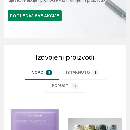
Mjesečne akcije i promocije vaših omiljenih proizvoda!
Probava, hemoroidi, pr
POGLEDAJ SVE AKCIJE
Srce i krvne žile, vene
Stres, nesanica, opušt
Uho, grlo, nos
Izdvojeni proizvodi
Usta, usne, zubi
NOVO
ISTAKNUTO
8
8
POPUSTI
8