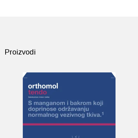
Probava, hemoroidi, pr
Srce i krvne žile, vene
Stres, nesanica, opušt
Proizvodi
Uho, grlo, nos
Usta, usne, zubi