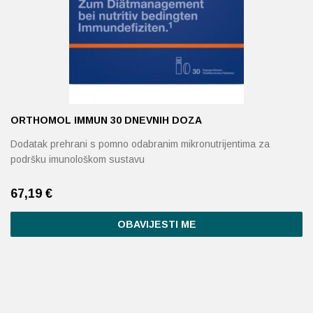
mogu
odabrati
na
stranici
proizvoda
ORTHOMOL IMMUN 30 DNEVNIH DOZA
Dodatak prehrani s pomno odabranim mikronutrijentima za
podršku imunološkom sustavu
67,19
€
OBAVIJESTI ME