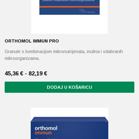
ORTHOMOL IMMUN PRO
Granule s kombinacijom mikronutrijenata, inulina i odabranih
mikroorganizama.
45,36 € - 82,19 €
DODAJ U KOŠARICU
Ovaj
proizvod
ima
više
varijanti.
Opcije
se