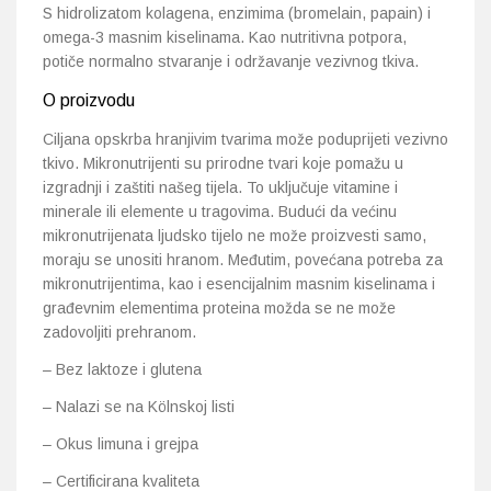
S hidrolizatom kolagena, enzimima (bromelain, papain) i
omega-3 masnim kiselinama. Kao nutritivna potpora,
potiče normalno stvaranje i održavanje vezivnog tkiva.
O proizvodu
Ciljana opskrba hranjivim tvarima može poduprijeti vezivno
tkivo. Mikronutrijenti su prirodne tvari koje pomažu u
izgradnji i zaštiti našeg tijela. To uključuje vitamine i
minerale ili elemente u tragovima. Budući da većinu
mikronutrijenata ljudsko tijelo ne može proizvesti samo,
moraju se unositi hranom. Međutim, povećana potreba za
mikronutrijentima, kao i esencijalnim masnim kiselinama i
građevnim elementima proteina možda se ne može
zadovoljiti prehranom.
– Bez laktoze i glutena
– Nalazi se na Kölnskoj listi
– Okus limuna i grejpa
– Certificirana kvaliteta