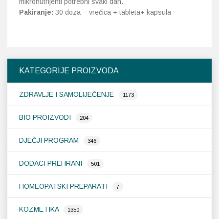
mikronutrijenti potrebni svaki dan.
Pakiranje:
30 doza = vrećica + tableta+ kapsula
KATEGORIJE PROIZVODA
ZDRAVLJE I SAMOLIJEČENJE
1173
BIO PROIZVODI
204
DJEČJI PROGRAM
346
DODACI PREHRANI
501
HOMEOPATSKI PREPARATI
7
KOZMETIKA
1350