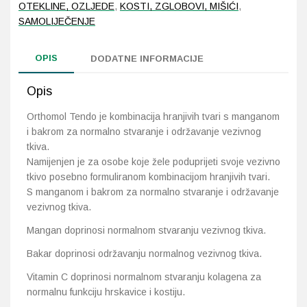
OTEKLINE, OZLJEDE
,
KOSTI, ZGLOBOVI, MIŠIĆI
,
SAMOLIJEČENJE
Probava, hemoroidi, pr
OPIS
DODATNE INFORMACIJE
Srce i krvne žile, vene
Opis
Stres, nesanica, opušt
Orthomol Tendo je kombinacija hranjivih tvari s manganom
Uho, grlo, nos
i bakrom za normalno stvaranje i održavanje vezivnog
tkiva.
Namijenjen je za osobe koje žele poduprijeti svoje vezivno
Usta, usne, zubi
tkivo posebno formuliranom kombinacijom hranjivih tvari.
S manganom i bakrom za normalno stvaranje i održavanje
vezivnog tkiva.
Mangan doprinosi normalnom stvaranju vezivnog tkiva.
Bakar doprinosi održavanju normalnog vezivnog tkiva.
Vitamin C doprinosi normalnom stvaranju kolagena za
normalnu funkciju hrskavice i kostiju.