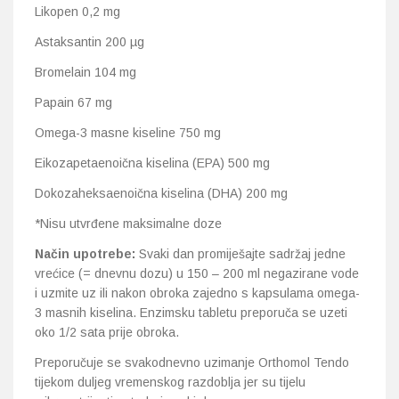
Likopen 0,2 mg
Astaksantin 200 µg
Bromelain 104 mg
Papain 67 mg
Omega-3 masne kiseline 750 mg
Eikozapetaenoična kiselina (EPA) 500 mg
Dokozaheksaenoična kiselina (DHA) 200 mg
*Nisu utvrđene maksimalne doze
Način upotrebe:
Svaki dan promiješajte sadržaj jedne
vrećice (= dnevnu dozu) u 150 – 200 ml negazirane vode
i uzmite uz ili nakon obroka zajedno s kapsulama omega-
3 masnih kiselina. Enzimsku tabletu preporuča se uzeti
oko 1/2 sata prije obroka.
Preporučuje se svakodnevno uzimanje Orthomol Tendo
tijekom duljeg vremenskog razdoblja jer su tijelu