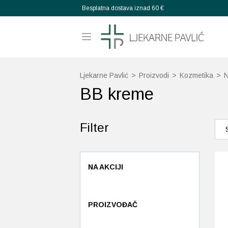
Besplatna dostava iznad 60 €
Ljekarne Pavlić
>
Proizvodi
>
Kozmetika
>
N
BB kreme
Filter
NA AKCIJI
PROIZVOĐAČ