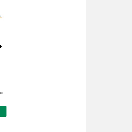
PF
na: