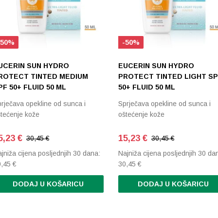
Razvrstaj po cijeni: veće do manje
Poredaj po abecedi: A-Z
-50%
-50%
UCERIN SUN HYDRO
EUCERIN SUN HYDRO
ROTECT TINTED MEDIUM
PROTECT TINTED LIGHT S
PF 50+ FLUID 50 ML
50+ FLUID 50 ML
rječava opekline od sunca i
Sprječava opekline od sunca i
tećenje kože
oštećenje kože
5,23
€
15,23
€
30,45 €
30,45 €
jniža cijena posljednjih 30 dana:
Najniža cijena posljednjih 30 da
0,45
€
30,45
€
DODAJ U KOŠARICU
DODAJ U KOŠARICU