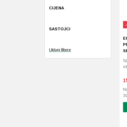
CIJENA
SASTOJCI
E
P
Ukloni filtere
S
Sp
oš
1
Na
3