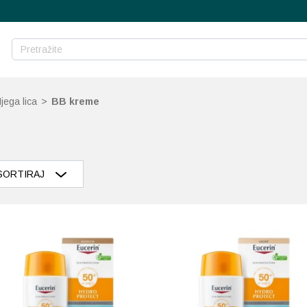
jega lica
>
BB kreme
SORTIRAJ
Razvrstaj po popularnosti
Razvrstaj po prosječnoj ocjeni
Poredaj od zadnjeg
Razvrstaj po cijeni: manje do veće