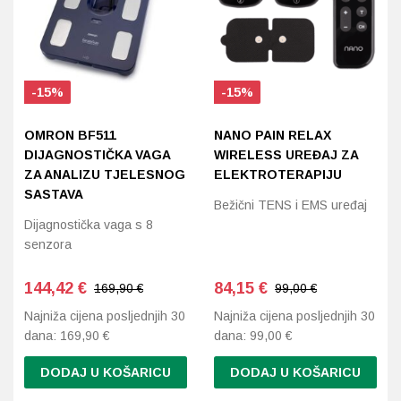
-15%
-15%
OMRON BF511
NANO PAIN RELAX
DIJAGNOSTIČKA VAGA
WIRELESS UREĐAJ ZA
ZA ANALIZU TJELESNOG
ELEKTROTERAPIJU
SASTAVA
Bežični TENS i EMS uređaj
Dijagnostička vaga s 8
senzora
144,42
€
84,15
€
169,90 €
99,00 €
Najniža cijena posljednjih 30
Najniža cijena posljednjih 30
dana:
169,90
€
dana:
99,00
€
DODAJ U KOŠARICU
DODAJ U KOŠARICU