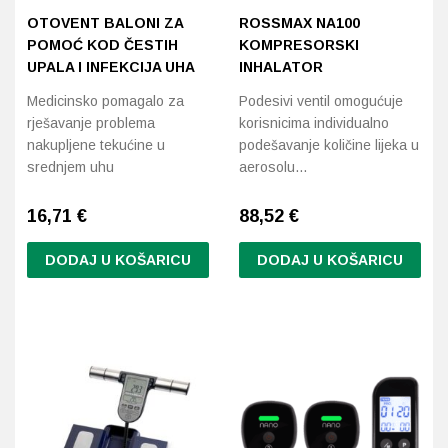
OTOVENT BALONI ZA
ROSSMAX NA100
Ukloni filtere
POMOĆ KOD ČESTIH
KOMPRESORSKI
Probava, hemoroidi, pr
UPALA I INFEKCIJA UHA
INHALATOR
Srce i krvne žile, vene
Medicinsko pomagalo za
Podesivi ventil omogućuje
rješavanje problema
korisnicima individualno
Stres, nesanica, opušt
nakupljene tekućine u
podešavanje količine lijeka u
srednjem uhu
aerosolu…
Uho, grlo, nos
16,71
€
88,52
€
Usta, usne, zubi
DODAJ U KOŠARICU
DODAJ U KOŠARICU