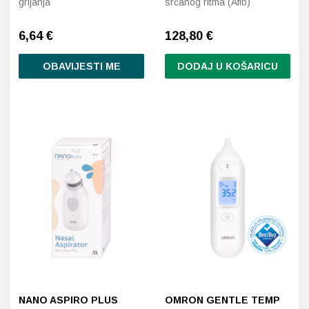
grijanja
srčanog ritma (Afib)
6,64
€
128,80
€
OBAVIJESTI ME
DODAJ U KOŠARICU
NANO ASPIRO PLUS
OMRON GENTLE TEMP