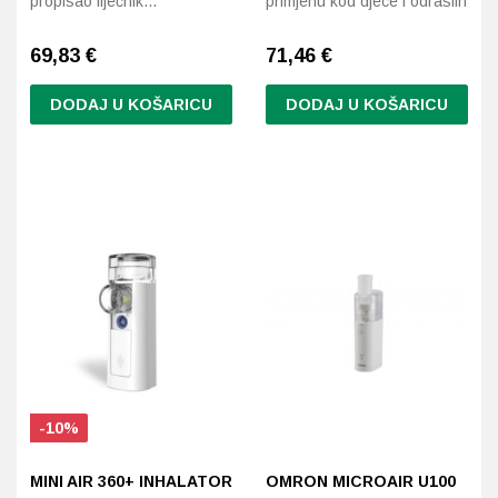
propisao liječnik…
primjenu kod djece i odraslih
69,83
€
71,46
€
DODAJ U KOŠARICU
DODAJ U KOŠARICU
-10%
MINI AIR 360+ INHALATOR
OMRON MICROAIR U100