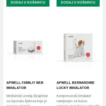
DODAJ U KOŠARICU
DODAJ U KOŠARICU
Probava, hemoroidi, pr
Srce i krvne žile, vene
Stres, nesanica, opušt
Uho, grlo, nos
Usta, usne, zubi
APWELL FAMILIY NEB
APWELL BERNARDINE
INHALATOR
LUCKY INHALATOR
Medicinski uređaj dizajniran
Kompresorski inhalator
za isporuku lijekova koje je
namijenjen za kućnu