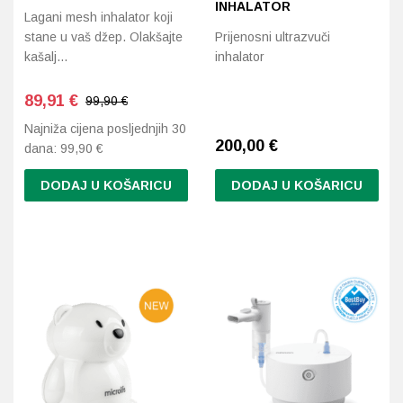
INHALATOR
Lagani mesh inhalator koji
stane u vaš džep. Olakšajte
Prijenosni ultrazvuči
kašalj…
inhalator
89,91
€
99,90 €
Najniža cijena posljednjih 30
200,00
€
dana:
99,90
€
DODAJ U KOŠARICU
DODAJ U KOŠARICU