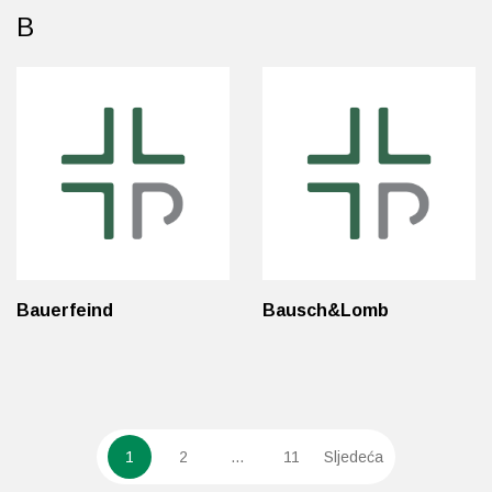
B
Bauerfeind
Bausch&Lomb
1
2
…
11
Sljedeća