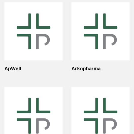
ApWell
Arkopharma