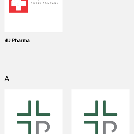
Probava, hemoroidi, pr
Srce i krvne žile, vene
4U Pharma
Stres, nesanica, opušt
Uho, grlo, nos
Usta, usne, zubi
A