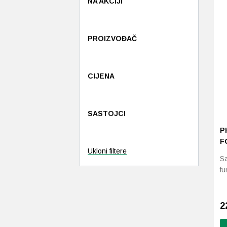
NA AKCIJI
PROIZVOĐAČ
CIJENA
SASTOJCI
P
F
Ukloni filtere
S
fu
2