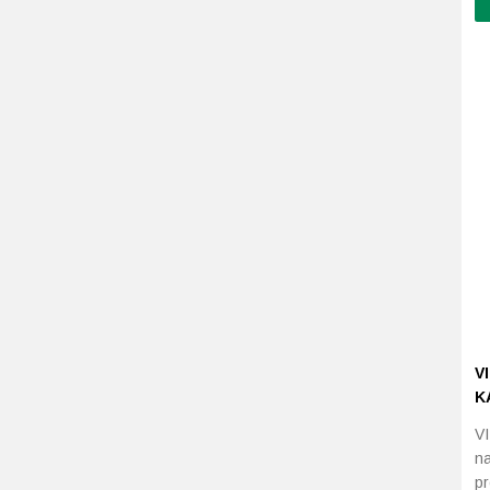
V
K
V
na
pr