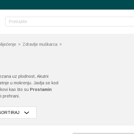
liječenje
>
Zdravlje muškarca
>
 vezana uz plodnost. Akutni
etnje u mokrenju. Javlja se kod
ekovi kao što su
Prostamin
ci prehrani.
SORTIRAJ
Razvrstaj po popularnosti