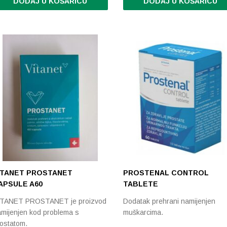
DODAJ U KOŠARICU
DODAJ U KOŠARICU
ITANET PROSTANET
PROSTENAL CONTROL
APSULE A60
TABLETE
ITANET PROSTANET je proizvod
Dodatak prehrani namijenjen
mijenjen kod problema s
muškarcima.
ostatom.