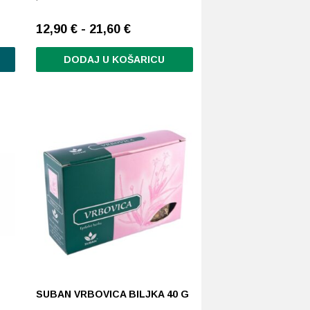
12,90 € - 21,60 €
DODAJ U KOŠARICU
Ovaj
proizvod
ima
više
varijanti.
Opcije
se
mogu
odabrati
na
stranici
proizvoda
SUBAN VRBOVICA BILJKA 40 G