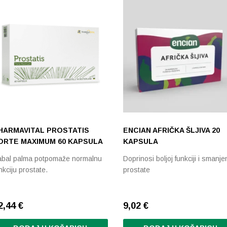
Razvrstaj po prosječnoj ocjeni
Poredaj od zadnjeg
Razvrstaj po cijeni: manje do veće
Razvrstaj po cijeni: veće do manje
Poredaj po abecedi: A-Z
HARMAVITAL PROSTATIS
ENCIAN AFRIČKA ŠLJIVA 20
ORTE MAXIMUM 60 KAPSULA
KAPSULA
abal palma potpomaže normalnu
Doprinosi boljoj funkciji i smanje
nkciju prostate.
prostate
2,44
€
9,02
€