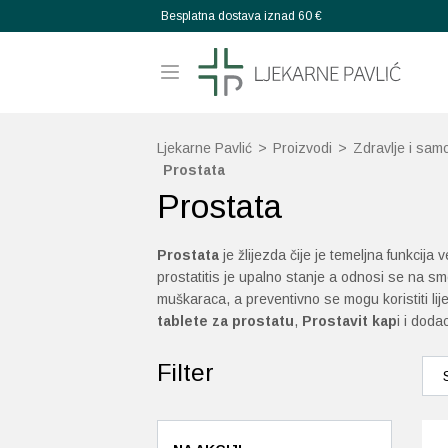
Besplatna dostava iznad 60 €
Ljekarne Pavlić
>
Proizvodi
>
Zdravlje i samo
Prostata
Prostata
Prostata
je žlijezda čije je temeljna funkcija
prostatitis je upalno stanje a odnosi se na sm
muškaraca, a preventivno se mogu koristiti lij
tablete za prostatu
,
Prostavit kap
i i doda
Filter