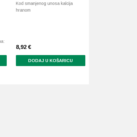
Kod smanjenog unosa kalcija
hranom
na:
8,92
€
DODAJ U KOŠARICU