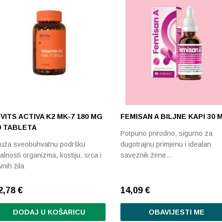
Razvrstaj po prosječnoj ocjeni
Poredaj od zadnjeg
Razvrstaj po cijeni: manje do veće
Razvrstaj po cijeni: veće do manje
Poredaj po abecedi: A-Z
IVITS ACTIVA K2 MK-7 180 ΜG
FEMISAN A BILJNE KAPI 30 
0 TABLETA
Potpuno prirodno, sigurno za
ruža sveobuhvatnu podršku
dugotrajnu primjenu i idealan
talnosti organizma, kostiju, srca i
saveznik žene…
vnih žila
2,78
€
14,09
€
DODAJ U KOŠARICU
OBAVIJESTI ME