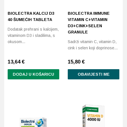
BIOLECTRA KALCIJ D3
BIOLECTRA IMMUNE
40 ŠUMEĆIH TABLETA
VITAMIN C+VITAMIN
D3+CINK+SELEN
Dodatak prehrani s kalcijem,
GRANULE
vitaminom D3 i sladilima, s
okusom…
Sadrži vitamin C, vitamin D,
cink i selen koji doprinose…
13,64
€
15,80
€
DODAJ U KOŠARICU
OBAVIJESTI ME