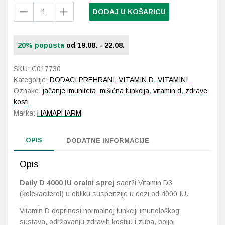
Hamapharm
DODAJ U KOŠARICU
Daily
Probava, hemoroidi, pr
D
4000
20% popusta
od 19.08. - 22.08.
Srce i krvne žile, vene
IU
D3
SKU:
C017730
Stres, nesanica, opušt
sprej
Kategorije:
DODACI PREHRANI
,
VITAMIN D
,
VITAMINI
za
Oznake:
jačanje imuniteta
,
mišićna funkcija
,
vitamin d
,
zdrave
odrasle
Uho, grlo, nos
kosti
20
Marka:
HAMAPHARM
ml
Usta, usne, zubi
količina
OPIS
DODATNE INFORMACIJE
Opis
Daily D 4000 IU oralni sprej
sadrži Vitamin D3
(kolekaciferol) u obliku suspenzije u dozi od 4000 IU.
Vitamin D doprinosi normalnoj funkciji imunološkog
sustava, održavanju zdravih kostiju i zuba, boljoj