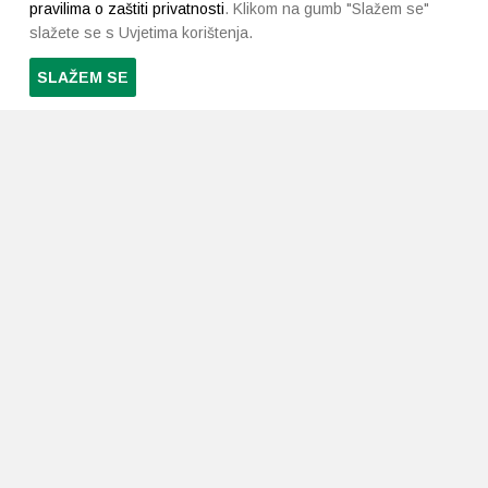
pravilima o zaštiti privatnosti
. Klikom na gumb "Slažem se"
slažete se s Uvjetima korištenja.
SLAŽEM SE
PRETPLATI SE NA NAŠ NEWSLETTER
Prihvaćam
uvjete poslovanja
*