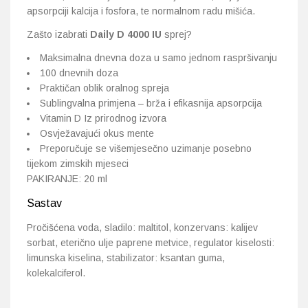
apsorpciji kalcija i fosfora, te normalnom radu mišića.
Zašto izabrati
Daily D 4000 IU
sprej?
Maksimalna dnevna doza u samo jednom raspršivanju
100 dnevnih doza
Praktičan oblik oralnog spreja
Sublingvalna primjena – brža i efikasnija apsorpcija
Vitamin D Iz prirodnog izvora
Osvježavajući okus mente
Preporučuje se višemjesečno uzimanje posebno
tijekom zimskih mjeseci
PAKIRANJE: 20 ml
Sastav
Pročišćena voda, sladilo: maltitol, konzervans: kalijev
sorbat, eterično ulje paprene metvice, regulator kiselosti:
limunska kiselina, stabilizator: ksantan guma,
kolekalciferol.