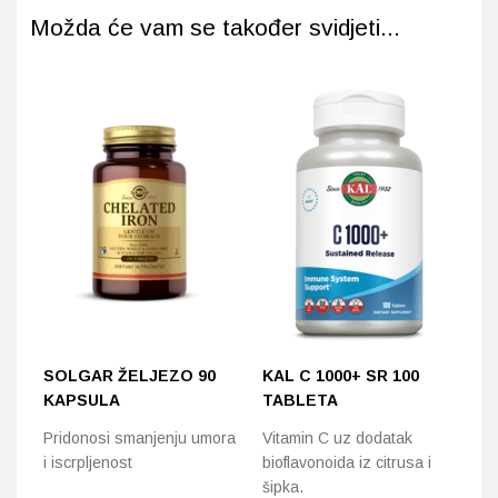
Možda će vam se također svidjeti...
SOLGAR ŽELJEZO 90
KAL C 1000+ SR 100
K
KAPSULA
TABLETA
T
Pridonosi smanjenju umora
Vitamin C uz dodatak
Do
i iscrpljenost
bioflavonoida iz citrusa i
vi
šipka.