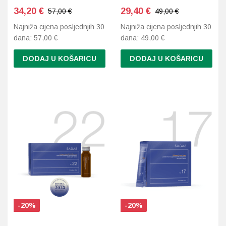
34,20
€
29,40
€
57,00 €
49,00 €
Probava, hemoroidi, pr
Najniža cijena posljednjih 30
Najniža cijena posljednjih 30
dana:
57,00
€
dana:
49,00
€
Srce i krvne žile, vene
DODAJ U KOŠARICU
DODAJ U KOŠARICU
Stres, nesanica, opušt
Uho, grlo, nos
Usta, usne, zubi
-20%
-20%