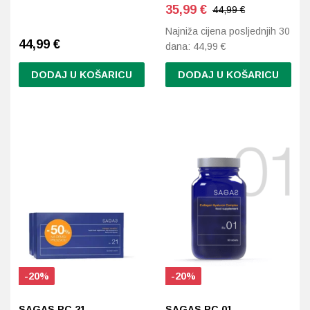
35,99
€
44,99 €
Najniža cijena posljednjih 30
44,99
€
dana:
44,99
€
DODAJ U KOŠARICU
DODAJ U KOŠARICU
-20%
-20%
SAGAS RC 21
SAGAS RC 01