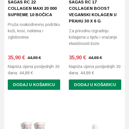
SAGAS RC 22
SAGAS RC 17
COLLAGEN MAXI 20 000
COLLAGEN BOOST
SUPREME 10 BOČICA
VEGANSKI KOLAGEN U
PRAHU 30 X 6 G
Pruža svakodnevnu podršku
koži, kosi, noktima i
Za prirodnu izgradnju
zglobovima
kolagena u tijelu i vraćanje
elastičnosti kože
35,90
€
35,90
€
44,88 €
44,88 €
Najniža cijena posljednjih 30
Najniža cijena posljednjih 30
dana:
44,88
€
dana:
44,88
€
DODAJ U KOŠARICU
DODAJ U KOŠARICU