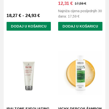
12,31
€
17,59 €
Najniža cijena posljednjih 30
18,27 € - 24,93 €
dana:
17,59
€
DODAJ U KOŠARICU
DODAJ U KOŠARICU
Ovaj
proizvod
ima
više
varijanti.
Opcije
se
mogu
odabrati
na
stranici
proizvoda
IRALTONE EXFOLIATING
VICHY DERCOS ŠAMPON