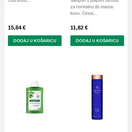
Čisti kosu…
Šampon s pulpom citrusa,
za normalnu do masnu
kosu. Česta…
15,84
€
11,82
€
DODAJ U KOŠARICU
DODAJ U KOŠARICU