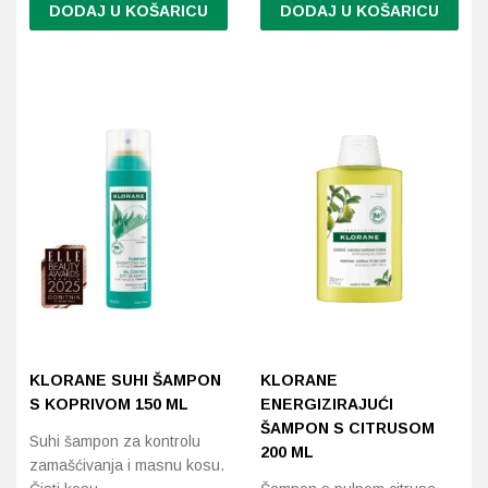
DODAJ U KOŠARICU
DODAJ U KOŠARICU
Probava, hemoroidi, pr
Srce i krvne žile, vene
Stres, nesanica, opušt
Uho, grlo, nos
Usta, usne, zubi
KLORANE SUHI ŠAMPON
KLORANE
S KOPRIVOM 150 ML
ENERGIZIRAJUĆI
ŠAMPON S CITRUSOM
Suhi šampon za kontrolu
200 ML
zamašćivanja i masnu kosu.