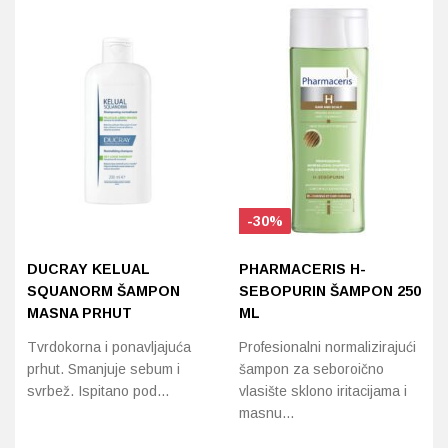
-30%
DUCRAY KELUAL
PHARMACERIS H-
SQUANORM ŠAMPON
SEBOPURIN ŠAMPON 250
MASNA PRHUT
ML
Tvrdokorna i ponavljajuća
Profesionalni normalizirajući
prhut. Smanjuje sebum i
šampon za seboroično
svrbež. Ispitano pod…
vlasište sklono iritacijama i
masnu…