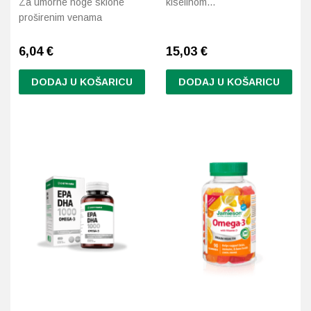
Za umorne noge sklone
kiselinom…
proširenim venama
6,04
€
15,03
€
DODAJ U KOŠARICU
DODAJ U KOŠARICU