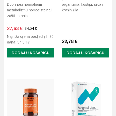
Doprinosi normalnom
organizma, kostiju, srca i
metabolizmu homocisteina i
krvnih žila
Probava, hemoroidi, pr
zaštiti stanica
Srce i krvne žile, vene
27,63
€
34,54 €
Najniža cijena posljednjih 30
Stres, nesanica, opušt
22,78
€
dana:
34,54
€
Uho, grlo, nos
DODAJ U KOŠARICU
DODAJ U KOŠARICU
Usta, usne, zubi