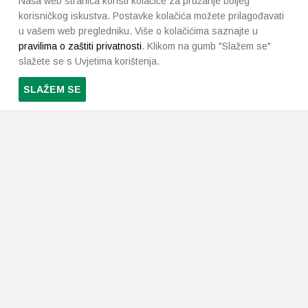
Naša web stranica koristi kolačiće za pružanje boljeg
korisničkog iskustva. Postavke kolačića možete prilagođavati
u vašem web pregledniku. Više o kolačićima saznajte u
pravilima o zaštiti privatnosti
. Klikom na gumb "Slažem se"
slažete se s Uvjetima korištenja.
SLAŽEM SE