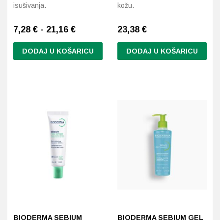
isušivanja.
kožu.
7,28 € - 21,16 €
23,38
€
DODAJ U KOŠARICU
DODAJ U KOŠARICU
Ovaj
proizvod
ima
više
varijanti.
Opcije
se
mogu
odabrati
na
stranici
proizvoda
BIODERMA SEBIUM
BIODERMA SEBIUM GEL