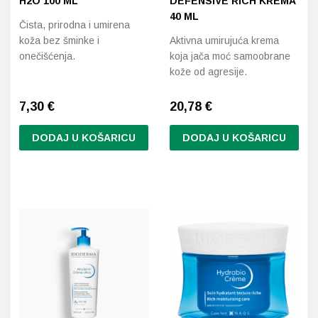
H2O 100 ML
DEFENSIVE RICH KREMA
40 ML
Čista, prirodna i umirena
Probava, hemoroidi, pr
koža bez šminke i
Aktivna umirujuća krema
onečišćenja.
koja jača moć samoobrane
Srce i krvne žile, vene
kože od agresije.
Stres, nesanica, opušt
7,30
€
20,78
€
Uho, grlo, nos
DODAJ U KOŠARICU
DODAJ U KOŠARICU
Usta, usne, zubi