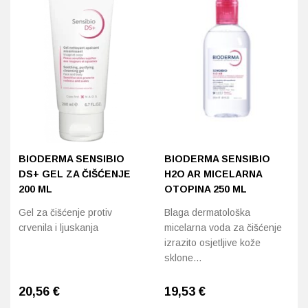
BIODERMA SENSIBIO
BIODERMA SENSIBIO
DS+ GEL ZA ČIŠĆENJE
H2O AR MICELARNA
200 ML
OTOPINA 250 ML
Gel za čišćenje protiv
Blaga dermatološka
crvenila i ljuskanja
micelarna voda za čišćenje
izrazito osjetljive kože
sklone…
20,56
€
19,53
€