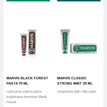
Probava, hemoroidi, pr
Srce i krvne žile, vene
Stres, nesanica, opušt
Uho, grlo, nos
Usta, usne, zubi
MARVIS BLACK FOREST
MARVIS CLASSIC
PASTA 75 ML
STRONG MINT 25 ML
Luksuzna zubna pasta
Osvježava dah i štiti zube.
inspirirana desertom Black
Forest