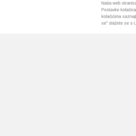
Naša web stranica 
Postavke kolačića
kolačićima saznaj
se" slažete se s U
PRETPLATI SE NA NAŠ NEWSLETTER
Prihvaćam
uvjete poslovanja
*