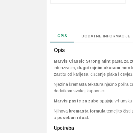
OPIS
DODATNE INFORMACIJE
Opis
Marvis Classic Strong Mint
pasta za zu
intenzivnim,
dugotrajnim okusom ment
zaštitu od karijesa, čišćenje plaka i osvje
Njezina kremasta tekstura nježno polira cak
dodatkom svakoj kupaonici.
Marvis paste za zube
spajaju vrhunsku 
Njihova
kremasta formula
temeljito čist
u
poseban ritual
.
Upotreba