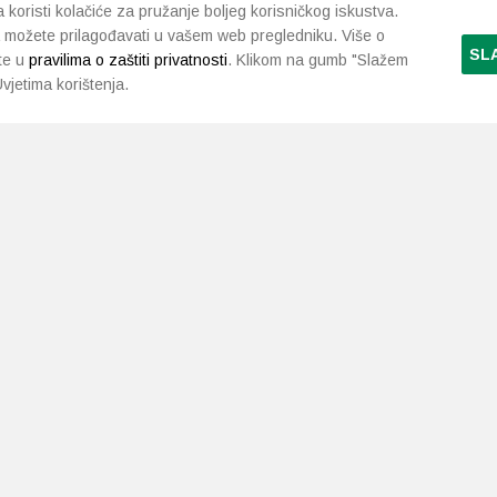
koristi kolačiće za pružanje boljeg korisničkog iskustva.
 možete prilagođavati u vašem web pregledniku. Više o
SL
te u
pravilima o zaštiti privatnosti
. Klikom na gumb "Slažem
vjetima korištenja.
LJEKARNE PAVLIĆ
PODRŠKA
NAČI
O nama
Uvjeti i pravila
Gdje smo
Dostava i isporuka
Kontakt
Raskid ugovora