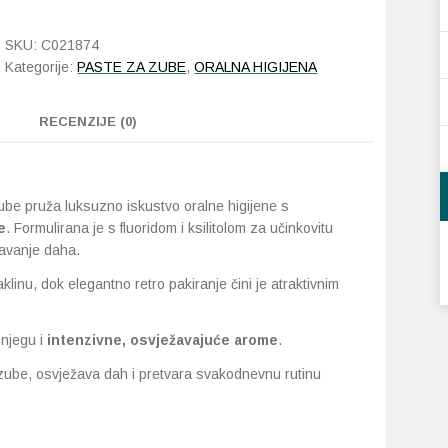
Strong
Mint
SKU:
C021874
85
Kategorije:
PASTE ZA ZUBE
,
ORALNA HIGIJENA
ml
količina
RECENZIJE (0)
be pruža luksuzno iskustvo oralne higijene s
e
. Formulirana je s fluoridom i ksilitolom za učinkovitu
žavanje daha.
linu, dok elegantno retro pakiranje čini je atraktivnim
njegu i
intenzivne, osvježavajuće arome
.
i zube, osvježava dah i pretvara svakodnevnu rutinu