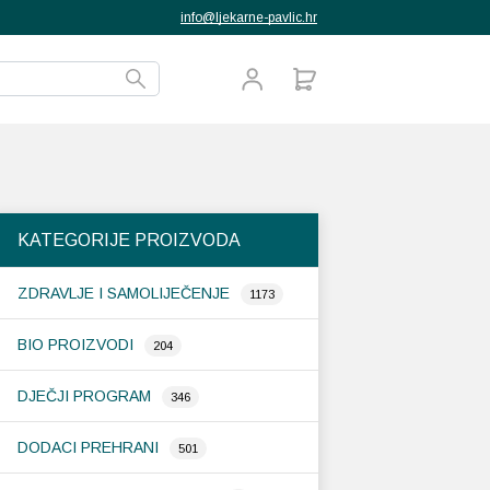
info@ljekarne-pavlic.hr
KATEGORIJE PROIZVODA
ZDRAVLJE I SAMOLIJEČENJE
1173
BIO PROIZVODI
204
DJEČJI PROGRAM
346
DODACI PREHRANI
501