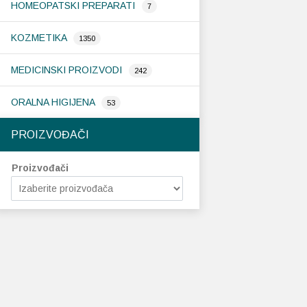
HOMEOPATSKI PREPARATI
7
KOZMETIKA
1350
MEDICINSKI PROIZVODI
242
ORALNA HIGIJENA
53
PROIZVOĐAČI
Proizvođači