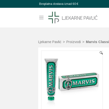
Besplatna dostava iznad 60 €
Ljekarne Pavlić
>
Proizvodi
>
Marvis Classi
🔍