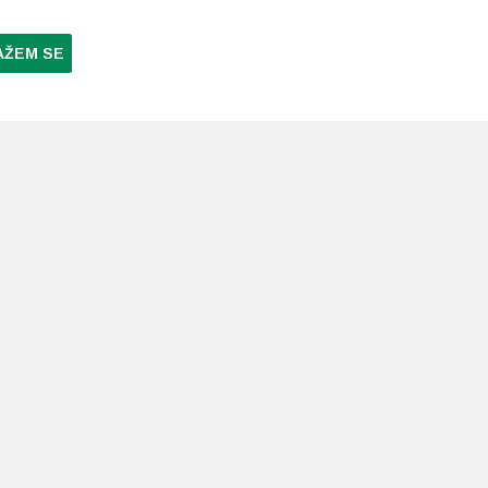
AŽEM SE
NI PLAĆANJA