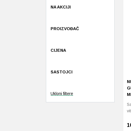
NA AKCIJI
PROIZVOĐAČ
CIJENA
SASTOJCI
N
G
Ukloni filtere
M
S
vi
1