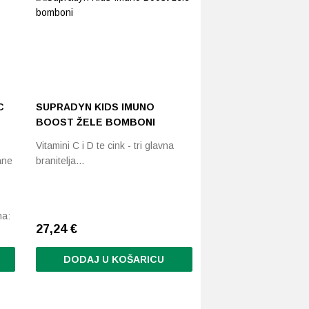
C
SUPRADYN KIDS IMUNO
BOOST ŽELE BOMBONI
Vitamini C i D te cink - tri glavna
ane
branitelja…
na:
27,24
€
DODAJ U KOŠARICU