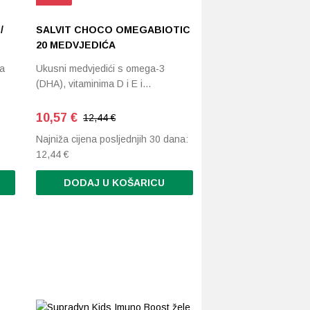
/
SALVIT CHOCO OMEGABIOTIC
20 MEDVJEDIĆA
ja
Ukusni medvjedići s omega-3
(DHA), vitaminima D i E i…
10,57
€
12,44 €
Najniža cijena posljednjih 30 dana:
12,44
€
DODAJ U KOŠARICU