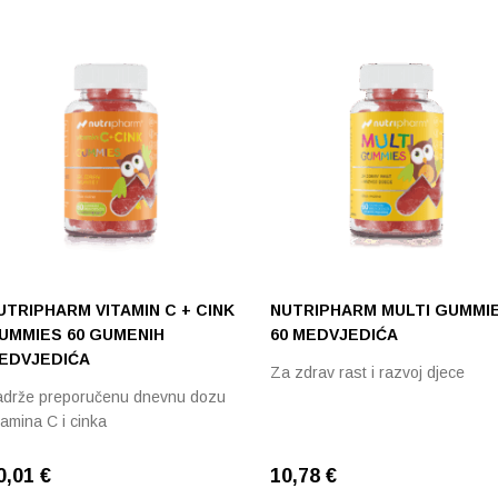
Razvrstaj po popularnosti
Razvrstaj po prosječnoj ocjeni
Poredaj od zadnjeg
Razvrstaj po cijeni: manje do veće
Razvrstaj po cijeni: veće do manje
Poredaj po abecedi: A-Z
UTRIPHARM VITAMIN C + CINK
NUTRIPHARM MULTI GUMMI
UMMIES 60 GUMENIH
60 MEDVJEDIĆA
EDVJEDIĆA
Za zdrav rast i razvoj djece
adrže preporučenu dnevnu dozu
tamina C i cinka
0,01
€
10,78
€