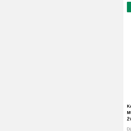
K
M
Ž
Dj