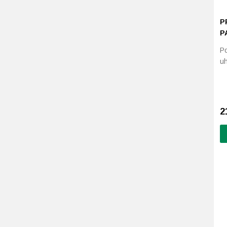
P
P
Po
uh
2