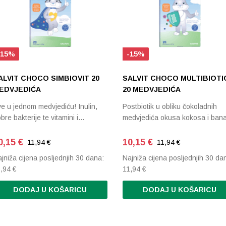
-15%
-15%
ALVIT CHOCO SIMBIOVIT 20
SALVIT CHOCO MULTIBIOTI
EDVJEDIĆA
20 MEDVJEDIĆA
e u jednom medvjediću! Inulin,
Postbiotik u obliku čokoladnih
bre bakterije te vitamini i…
medvjedića okusa kokosa i ban
0,15
€
10,15
€
11,94 €
11,94 €
jniža cijena posljednjih 30 dana:
Najniža cijena posljednjih 30 da
1,94
€
11,94
€
DODAJ U KOŠARICU
DODAJ U KOŠARICU