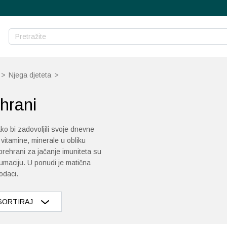
>
Njega djeteta
>
ehrani
ko bi zadovoljili svoje dnevne
vitamine, minerale u obliku
prehrani za jačanje imuniteta su
umaciju. U ponudi je matična
odaci.
SORTIRAJ