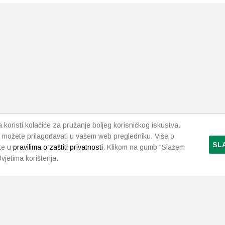
koristi kolačiće za pružanje boljeg korisničkog iskustva.
 možete prilagođavati u vašem web pregledniku. Više o
SL
te u
pravilima o zaštiti privatnosti
. Klikom na gumb "Slažem
vjetima korištenja.