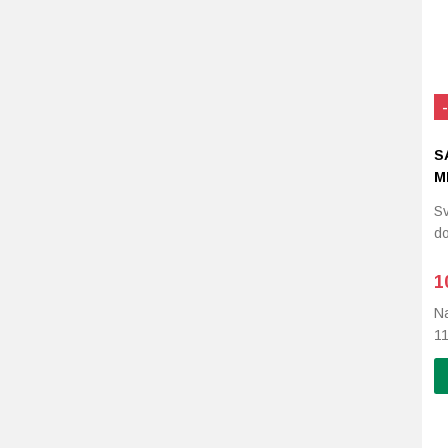
S
M
Sv
do
1
Na
1