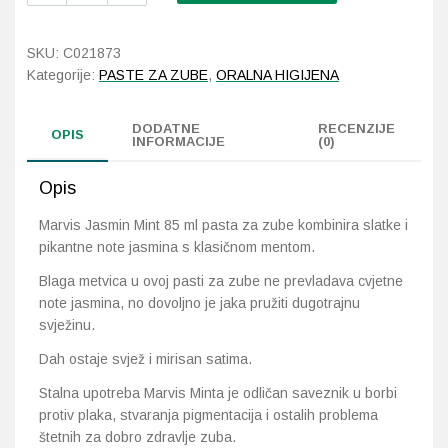
Mint
85
Probava, hemoroidi, pr
SKU:
C021873
ml
Kategorije:
PASTE ZA ZUBE
,
ORALNA HIGIJENA
količina
Srce i krvne žile, vene
DODATNE
RECENZIJE
OPIS
INFORMACIJE
(0)
Stres, nesanica, opušt
Opis
Uho, grlo, nos
Marvis Jasmin Mint 85 ml pasta za zube kombinira slatke i
Usta, usne, zubi
pikantne note jasmina s klasičnom mentom.
Blaga metvica u ovoj pasti za zube ne prevladava cvjetne
note jasmina, no dovoljno je jaka pružiti dugotrajnu
svježinu.
Dah ostaje svjež i mirisan satima.
Stalna upotreba Marvis Minta je odličan saveznik u borbi
protiv plaka, stvaranja pigmentacija i ostalih problema
štetnih za dobro zdravlje zuba.