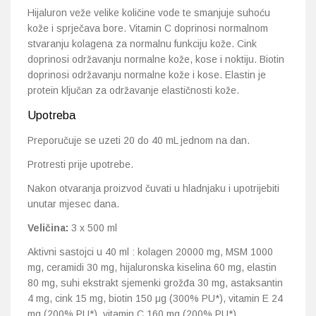
Hijaluron veže velike količine vode te smanjuje suhoću
kože i sprječava bore. Vitamin C doprinosi normalnom
stvaranju kolagena za normalnu funkciju kože. Cink
doprinosi održavanju normalne kože, kose i noktiju. Biotin
doprinosi održavanju normalne kože i kose. Elastin je
protein ključan za održavanje elastičnosti kože.
Upotreba
Preporučuje se uzeti 20 do 40 mL jednom na dan.
Protresti prije upotrebe.
Nakon otvaranja proizvod čuvati u hladnjaku i upotrijebiti
unutar mjesec dana.
Veličina:
3 x 500 ml
Aktivni sastojci u 40 ml : kolagen 20000 mg, MSM 1000
mg, ceramidi 30 mg, hijaluronska kiselina 60 mg, elastin
80 mg, suhi ekstrakt sjemenki grožđa 30 mg, astaksantin
4 mg, cink 15 mg, biotin 150 μg (300% PU*), vitamin E 24
mg (200% PU*), vitamin C 160 mg (200% PU*),