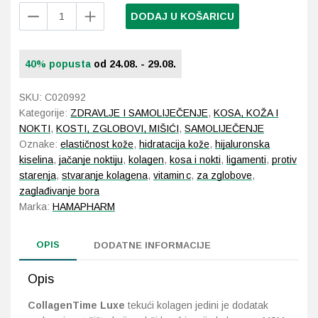
Hamapharm
DODAJ U KOŠARICU
CollagenTime
Probava, hemoroidi, pr
Luxe
500
40% popusta
od 24.08. - 29.08.
Srce i krvne žile, vene
ml
2+1
SKU:
C020992
Stres, nesanica, opušt
gratis
Kategorije:
ZDRAVLJE I SAMOLIJEČENJE
,
KOSA, KOŽA I
količina
NOKTI
,
KOSTI, ZGLOBOVI, MIŠIĆI
,
SAMOLIJEČENJE
Uho, grlo, nos
Oznake:
elastičnost kože
,
hidratacija kože
,
hijaluronska
kiselina
,
jačanje noktiju
,
kolagen
,
kosa i nokti
,
ligamenti
,
protiv
Usta, usne, zubi
starenja
,
stvaranje kolagena
,
vitamin c
,
za zglobove
,
zaglađivanje bora
Marka:
HAMAPHARM
OPIS
DODATNE INFORMACIJE
Opis
CollagenTime Luxe
tekući kolagen jedini je dodatak