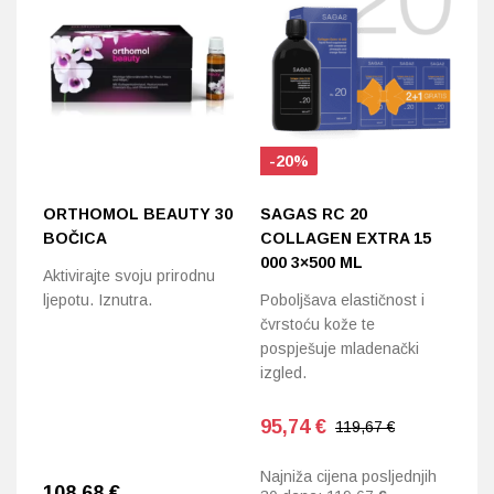
-20%
ORTHOMOL BEAUTY 30
SAGAS RC 20
H
BOČICA
COLLAGEN EXTRA 15
C
000 3×500 ML
B
Aktivirajte svoju prirodnu
ljepotu. Iznutra.
Poboljšava elastičnost i
Za
čvrstoću kože te
po
pospješuje mladenački
i 
izgled.
95,74
€
119,67 €
Najniža cijena posljednjih
108,68
€
7