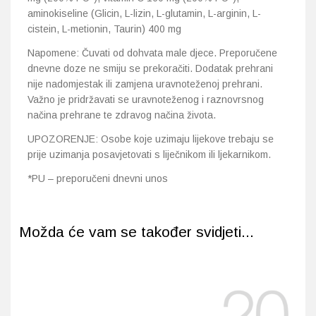
aminokiseline (Glicin, L-lizin, L-glutamin, L-arginin, L-
cistein, L-metionin, Taurin) 400 mg
Napomene: Čuvati od dohvata male djece. Preporučene
dnevne doze ne smiju se prekoračiti. Dodatak prehrani
nije nadomjestak ili zamjena uravnoteženoj prehrani.
Važno je pridržavati se uravnoteženog i raznovrsnog
načina prehrane te zdravog načina života.
UPOZORENJE: Osobe koje uzimaju lijekove trebaju se
prije uzimanja posavjetovati s liječnikom ili ljekarnikom.
*PU – preporučeni dnevni unos
Možda će vam se također svidjeti...