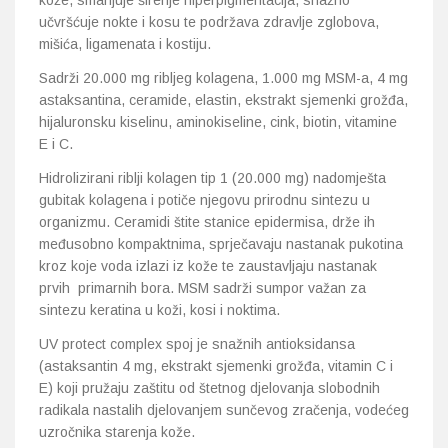
kože, smanjuje širenje hiperpigmentacija, snažno
učvršćuje nokte i kosu te podržava zdravlje zglobova,
mišića, ligamenata i kostiju.
Sadrži 20.000 mg ribljeg kolagena, 1.000 mg MSM-a, 4 mg
astaksantina, ceramide, elastin, ekstrakt sjemenki grožđa,
hijaluronsku kiselinu, aminokiseline, cink, biotin, vitamine
E i C.
Hidrolizirani riblji kolagen tip 1 (20.000 mg) nadomješta
gubitak kolagena i potiče njegovu prirodnu sintezu u
organizmu. Ceramidi štite stanice epidermisa, drže ih
međusobno kompaktnima, sprječavaju nastanak pukotina
kroz koje voda izlazi iz kože te zaustavljaju nastanak
prvih primarnih bora. MSM sadrži sumpor važan za
sintezu keratina u koži, kosi i noktima.
UV protect complex spoj je snažnih antioksidansa
(astaksantin 4 mg, ekstrakt sjemenki grožđa, vitamin C i
E) koji pružaju zaštitu od štetnog djelovanja slobodnih
radikala nastalih djelovanjem sunčevog zračenja, vodećeg
uzročnika starenja kože.