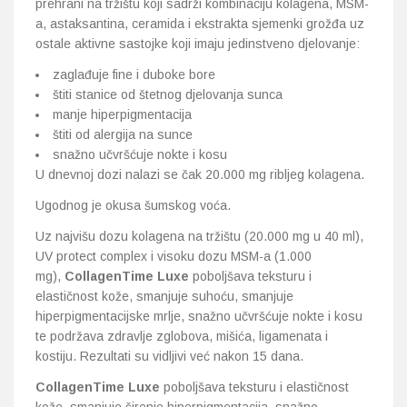
prehrani na tržištu koji sadrži kombinaciju kolagena, MSM-
a, astaksantina, ceramida i ekstrakta sjemenki grožđa uz
ostale aktivne sastojke koji imaju jedinstveno djelovanje:
zaglađuje fine i duboke bore
štiti stanice od štetnog djelovanja sunca
manje hiperpigmentacija
štiti od alergija na sunce
snažno učvršćuje nokte i kosu
U dnevnoj dozi nalazi se čak 20.000 mg ribljeg kolagena.
Ugodnog je okusa šumskog voća.
Uz najvišu dozu kolagena na tržištu (20.000 mg u 40 ml),
UV protect complex i visoku dozu MSM-a (1.000
mg),
CollagenTime Luxe
poboljšava teksturu i
elastičnost kože, smanjuje suhoću, smanjuje
hiperpigmentacijske mrlje, snažno učvršćuje nokte i kosu
te podržava zdravlje zglobova, mišića, ligamenata i
kostiju. Rezultati su vidljivi već nakon 15 dana.
CollagenTime Luxe
poboljšava teksturu i elastičnost