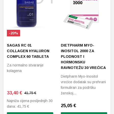
-20%
SAGAS RC 01
DIETPHARM MYO-
COLLAGEN HYALURON
INOSITOL 2000 ZA
COMPLEX 60 TABLETA
PLODNOST I
HORMONSKU
Za normalno stvaranje
RAVNOTEŽU 30 VREĆICA
kolagena
Dietpharm Myo-Inositol
vrećice dodatak su prehrani
formuliran za podršku
33,40
€
41,75 €
ženskoj…
Najniža cijena posljednjih 30
25,05
€
dana:
41,75
€