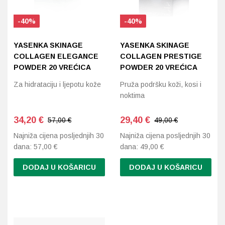
Imunitet
Magnezij
Vitamin H - Biotin
Maska i piling
Dermatitis, iritacije, s
Profesionalna njega k
Ostalo
Poredaj po abecedi: A-Z
-40%
-40%
Jetra
Selen
Vitamin K
Masna koža i akne
Higijena tijela
Otopine za leće
YASENKA SKINAGE
YASENKA SKINAGE
Kosa, koža i nokti
Željezo
Vitamini za djecu
Njega i hidratacija
Njega ruku
Steznici, ortoze
COLLAGEN ELEGANCE
COLLAGEN PRESTIGE
POWDER 20 VREĆICA
POWDER 20 VREĆICA
Kosti, zglobovi, mišići
Njega oko očiju
Njega stopala
Tlakomjeri
Za hidrataciju i ljepotu kože
Pruža podršku koži, kosi i
noktima
Mokraćni sustav
Njega usana
Njega tijela
Toplomjeri
34,20
€
29,40
€
57,00 €
49,00 €
Mršavljenje
Njega za muškarce
Najniža cijena posljednjih 30
Najniža cijena posljednjih 30
dana:
57,00
€
dana:
49,00
€
Oči
Osjetljiva koža, crvenil
DODAJ U KOŠARICU
DODAJ U KOŠARICU
Opće stanje organizma
Oštećena koža, rane
Opekline, rane, ožiljci
Suha koža
Pamćenje i koncentraci
Umorna koža i bez sjaj