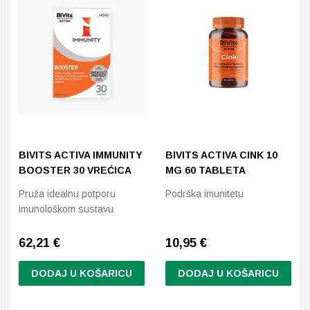
Probava, hemoroidi, pr
Srce i krvne žile, vene
Stres, nesanica, opušt
Uho, grlo, nos
BIVITS ACTIVA IMMUNITY
BIVITS ACTIVA CINK 10
Usta, usne, zubi
BOOSTER 30 VREĆICA
MG 60 TABLETA
Pruža idealnu potporu
Podrška imunitetu
imunološkom sustavu
62,21
€
10,95
€
DODAJ U KOŠARICU
DODAJ U KOŠARICU