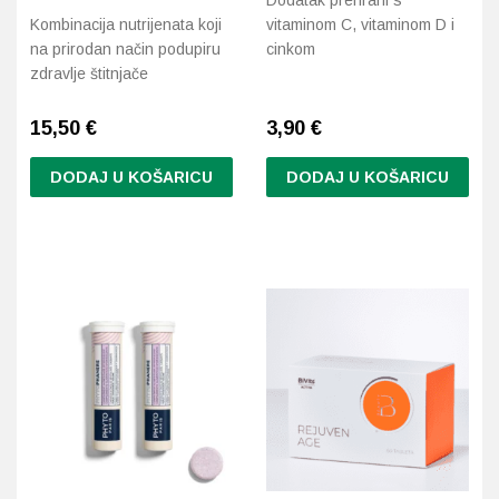
Dodatak prehrani s
Kombinacija nutrijenata koji
vitaminom C, vitaminom D i
na prirodan način podupiru
cinkom
zdravlje štitnjače
15,50
€
3,90
€
DODAJ U KOŠARICU
DODAJ U KOŠARICU