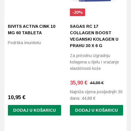
Imunitet
Magnezij
Vitamin H - Biotin
Maska i piling
Dermatitis, iritacije, s
Profesionalna njega k
Ostalo
Poredaj po abecedi: A-Z
-20%
Jetra
Selen
Vitamin K
Masna koža i akne
Higijena tijela
Otopine za leće
BIVITS ACTIVA CINK 10
SAGAS RC 17
Kosa, koža i nokti
Željezo
Vitamini za djecu
Njega i hidratacija
Njega ruku
Steznici, ortoze
MG 60 TABLETA
COLLAGEN BOOST
VEGANSKI KOLAGEN U
Podrška imunitetu
PRAHU 30 X 6 G
Kosti, zglobovi, mišići
Njega oko očiju
Njega stopala
Tlakomjeri
Za prirodnu izgradnju
Mokraćni sustav
Njega usana
Njega tijela
Toplomjeri
kolagena u tijelu i vraćanje
elastičnosti kože
Mršavljenje
Njega za muškarce
35,90
€
44,88 €
Oči
Osjetljiva koža, crvenil
Najniža cijena posljednjih 30
10,95
€
dana:
44,88
€
Opće stanje organizma
Oštećena koža, rane
DODAJ U KOŠARICU
DODAJ U KOŠARICU
Opekline, rane, ožiljci
Suha koža
Pamćenje i koncentraci
Umorna koža i bez sjaj