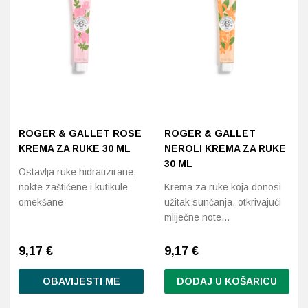
ROGER & GALLET ROSE
ROGER & GALLET
KREMA ZA RUKE 30 ML
NEROLI KREMA ZA RUKE
30 ML
Ostavlja ruke hidratizirane,
nokte zaštićene i kutikule
Krema za ruke koja donosi
omekšane
užitak sunčanja, otkrivajući
mliječne note…
9,17
€
9,17
€
OBAVIJESTI ME
DODAJ U KOŠARICU