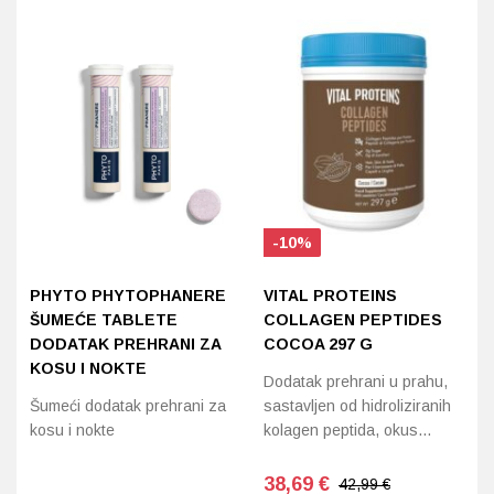
Probava, hemoroidi, pr
Srce i krvne žile, vene
Stres, nesanica, opušt
Uho, grlo, nos
-10%
Usta, usne, zubi
PHYTO PHYTOPHANERE
VITAL PROTEINS
ŠUMEĆE TABLETE
COLLAGEN PEPTIDES
DODATAK PREHRANI ZA
COCOA 297 G
KOSU I NOKTE
Dodatak prehrani u prahu,
Šumeći dodatak prehrani za
sastavljen od hidroliziranih
kosu i nokte
kolagen peptida, okus…
38,69
€
42,99 €