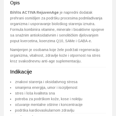
Opis
BiVits ACTIVA RejuvenAge
je napredni dodatak
prehrani osmišljen za podršku procesima podmlađivanja
organizma i usporavanje biološkog starenja iznutra.
Formula kombinira vitamine, minerale i bioaktivne spojeve
sa snažnim antioksidativnim i senolitičkim djelovanjem
poput kvercetina, koenzima Q10, SAMe i GABA-e.
Namijenjen je osobama koje žele podržati regeneraciju
organizma, vitalnost, zdravlje kože i otpornost na stres
kroz svakodnevnu anti-age suplementaciju.
Indikacije
znakovi starenja i oksidativnog stresa
smanjena energija, umor i iscrpljenost
stres i loša kvaliteta sna
potreba za podrškom kože, kose i noktiju
očuvanje mentalne oštrine i koncentracije
podrška kardiovaskularnom zdravlju