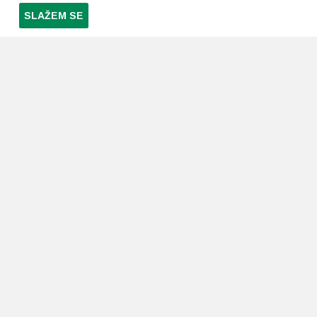
SLAŽEM SE
PRETPLATI SE NA NAŠ NEWSLETTER
Prihvaćam
uvjete poslovanja
*
LJEKARNE PAVLIĆ
PODRŠKA