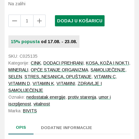
Na zalihi
Probava, hemoroidi, pr
BiVits
DODAJ U KOŠARICU
Activa
Srce i krvne žile, vene
RejuvenAge
60
15% popusta
od 17.08. - 23.08.
Stres, nesanica, opušt
tableta
količina
SKU:
C025135
Uho, grlo, nos
Kategorije:
CINK
,
DODACI PREHRANI
,
KOSA, KOŽA I NOKTI
,
MINERALI
,
OPĆE STANJE ORGANIZMA
,
SAMOLIJEČENJE
,
Usta, usne, zubi
SELEN
,
STRES, NESANICA, OPUŠTANJE
,
VITAMIN C
,
VITAMIN D
,
VITAMIN K
,
VITAMINI
,
ZDRAVLJE I
SAMOLIJEČENJE
Oznake:
nedostatak energije
,
protiv starenja
,
umor i
iscrpljenost
,
vitalnost
Marka:
BIVITS
OPIS
DODATNE INFORMACIJE