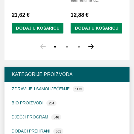
elementima u…
el
21,62
€
12,88
€
2
DODAJ U KOŠARICU
DODAJ U KOŠARICU
KATEGORIJE PROIZVODA
ZDRAVLJE I SAMOLIJEČENJE
1173
BIO PROIZVODI
204
DJEČJI PROGRAM
346
DODACI PREHRANI
501