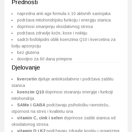
Prednosti
napredna anti-age formula s 10 aktivnih sastojaka
podržava mitohondrijsku funkciju i energiju stanica
doprinosi smanjenju oksidativnog stresa
podržava zdravlje kože, kose i noktiju
sadrži fosfolipidni oblik koenzima Q10 i kvercetina za
bolju apsorpciju
bez glutena
dovoljno za 60 dana primjene
Djelovanje
kvercetin
djeluje antioksidativno i podržava zaštitu
stanica
koenzim Q10
doprinosi stvaranju energije i funkciji
mitohondrija
SAMe i GABA
podržavaju psihološku ravnotežu,
otpornost na stres i kvalitetu sna
vitamin C, cink i selen
doprinose zaštiti stanica od
oksidativnog stresa
vitamin D i K2
podržavaju zdravlje kostiju i organizma