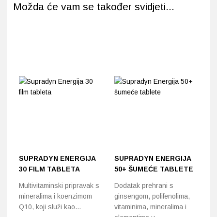
Možda će vam se također svidjeti...
SUPRADYN ENERGIJA
SUPRADYN ENERGIJA
S
30 FILM TABLETA
50+ ŠUMEĆE TABLETE
5
Multivitaminski pripravak s
Dodatak prehrani s
Do
mineralima i koenzimom
ginsengom, polifenolima,
gi
Q10, koji služi kao…
vitaminima, mineralima i
vi