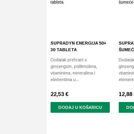
SUPRADYN ENERGIJA 50+
SUPRA
30 TABLETA
ŠUMEĆ
Dodatak prehrani s
Dodatak
ginsengom, polifenolima,
ginseng
vitaminima, mineralima i
vitamini
elementima u…
elemen
22,53
€
12,88
DODAJ U KOŠARICU
DO