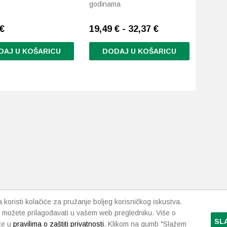
godinama
€
19,49 € - 32,37 €
DAJ U KOŠARICU
DODAJ U KOŠARICU
Ovaj
proizvod
ima
više
varijanti.
Opcije
se
mogu
odabrati
na
stranici
proizvoda
koristi kolačiće za pružanje boljeg korisničkog iskustva.
 možete prilagođavati u vašem web pregledniku. Više o
SL
te u
pravilima o zaštiti privatnosti
. Klikom na gumb "Slažem