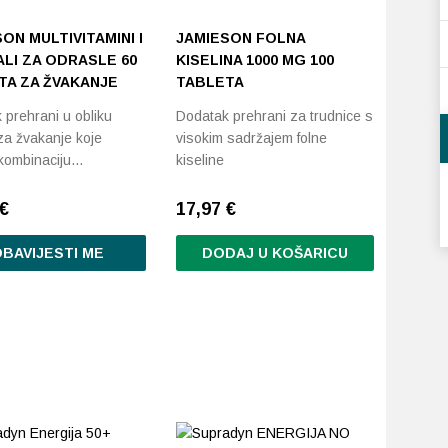
ON MULTIVITAMINI I
JAMIESON FOLNA
LI ZA ODRASLE 60
KISELINA 1000 ΜG 100
TA ZA ŽVAKANJE
TABLETA
 prehrani u obliku
Dodatak prehrani za trudnice s
za žvakanje koje
visokim sadržajem folne
kombinaciju…
kiseline
€
17,97
€
BAVIJESTI ME
DODAJ U KOŠARICU