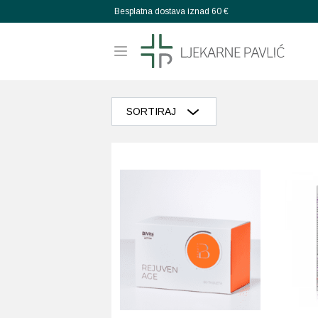
Besplatna dostava iznad 60 €
SORTIRAJ
Razvrstaj po popularnosti
Razvrstaj po prosječnoj ocjeni
Poredaj od zadnjeg
Razvrstaj po cijeni: manje do veće
Razvrstaj po cijeni: veće do manje
Poredaj po abecedi: A-Z