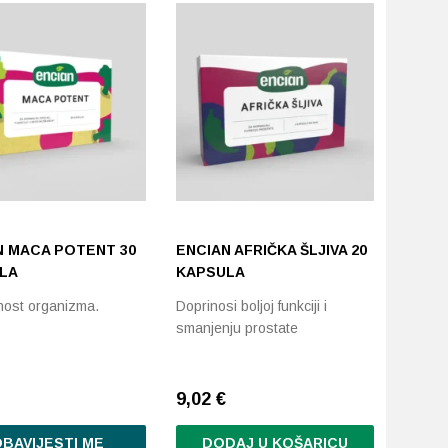
N MACA POTENT 30
ENCIAN AFRIČKA ŠLJIVA 20
LA
KAPSULA
lnost organizma.
Doprinosi boljoj funkciji i
smanjenju prostate
9,02
€
BAVIJESTI ME
DODAJ U KOŠARICU