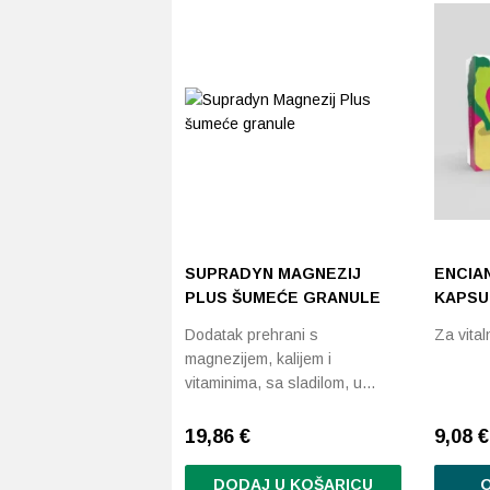
SUPRADYN MAGNEZIJ
ENCIA
PLUS ŠUMEĆE GRANULE
KAPSU
Dodatak prehrani s
Za vita
magnezijem, kalijem i
vitaminima, sa sladilom, u…
19,86
€
9,08
€
DODAJ U KOŠARICU
O