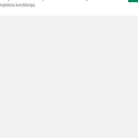
vjetima korištenja.
LJEKARNE PAVLIĆ
PODRŠKA
NAČI
O nama
Uvjeti i pravila
Gdje smo
Dostava i isporuka
Kontakt
Raskid ugovora
a.neuralab.site