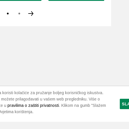
Ovaj
proizvod
ima
više
varijanti.
Opcije
se
mogu
odabrati
na
stranici
proizvoda
koristi kolačiće za pružanje boljeg korisničkog iskustva.
 možete prilagođavati u vašem web pregledniku. Više o
SL
te u
pravilima o zaštiti privatnosti
. Klikom na gumb "Slažem
vjetima korištenja.