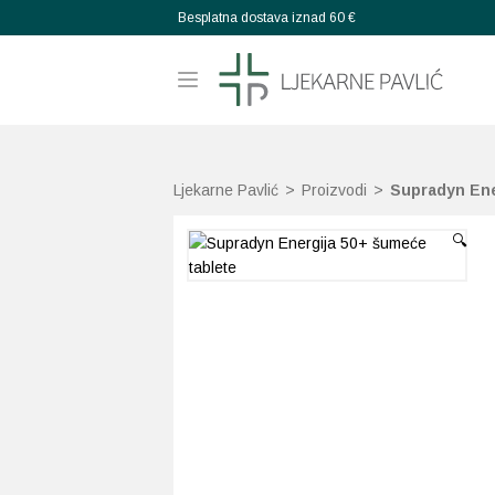
Besplatna dostava iznad 60 €
Ljekarne Pavlić
>
Proizvodi
>
Supradyn Ene
🔍