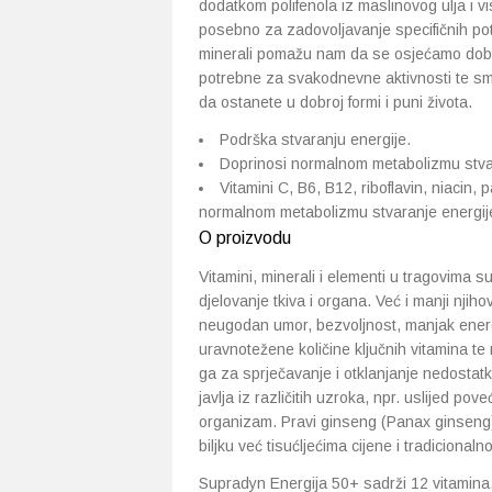
dodatkom polifenola iz maslinovog ulja i v
posebno za zadovoljavanje specifičnih pot
minerali pomažu nam da se osjećamo dobro
potrebne za svakodnevne aktivnosti te sma
da ostanete u dobroj formi i puni života.
Podrška stvaranju energije.
Doprinosi normalnom metabolizmu stvara
Vitamini C, B6, B12, riboflavin, niacin,
normalnom metabolizmu stvaranje energije 
O proizvodu
Vitamini, minerali i elementi u tragovima 
djelovanje tkiva i organa. Već i manji nji
neugodan umor, bezvoljnost, manjak energ
uravnotežene količine ključnih vitamina te
ga za sprječavanje i otklanjanje nedostatk
javlja iz različitih uzroka, npr. uslijed p
organizam. Pravi ginseng (Panax ginseng) 
biljku već tisućljećima cijene i tradicionalno
Supradyn Energija 50+ sadrži 12 vitamina,