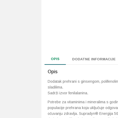
OPIS
DODATNE INFORMACIJE
Opis
Dodatak prehrani s ginsengom, polifenolim
sladilima.
Sadrži izvor fenilalanina.
Potrebe za vitaminima i mineralima s godin
populacije prehrana koja uključuje odgovar
očuvanju zdravlja. Supradyn® Energija 50