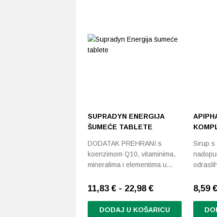
SUPRADYN ENERGIJA
APIPH
ŠUMEĆE TABLETE
KOMPL
DODATAK PREHRANI s
Sirup s
koenzimom Q10, vitaminima,
nadopun
mineralima i elementima u…
odraslih
11,83 € - 22,98 €
8,59
DODAJ U KOŠARICU
DO