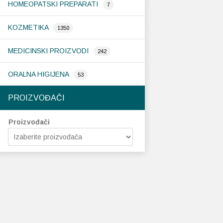
HOMEOPATSKI PREPARATI
7
KOZMETIKA
1350
MEDICINSKI PROIZVODI
242
ORALNA HIGIJENA
53
PROIZVOĐAČI
Proizvođači