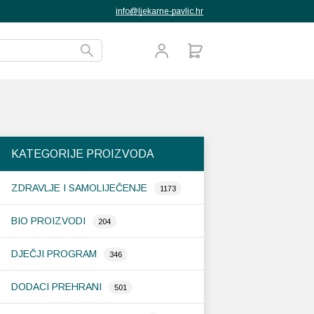
info@ljekarne-pavlic.hr
KATEGORIJE PROIZVODA
ZDRAVLJE I SAMOLIJEČENJE
1173
BIO PROIZVODI
204
DJEČJI PROGRAM
346
DODACI PREHRANI
501