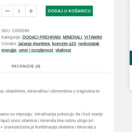
Supradyn
DODAJ U KOŠARICU
Energija
50+
šumeće
SKU:
C009189
tablete
Kategorije:
DODACI PREHRANI
,
MINERALI
,
VITAMINI
količina
Oznake:
jačanje imuniteta
,
koenzim q10
,
nedostatak
energije
,
umor i iscrpljenost
,
vitalnost
RECENZIJE (0)
a, vitaminima, mineralima i elementima u tragovima te
ama se mijenjaju. Istraživanja pokazuju da i kod starije
ajući unos vitamina i minerala ima važnu ulogu pri
+ uravnotežena je kombinacija vitamina i minerala s