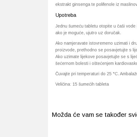
ekstrakt ginsenga te polifenole iz maslinov
Upotreba
Jednu šumeću tabletu otopite u čaši vode
ako je moguće, ujutro uz doručak.
Ako namjeravate istovremeno uzimati i dru
proizvode, prethodno se posavjetujte s lije
Ako uzimate lijekove posavjetujte se s li
šećernom bolesti i oštećenjem kardiovasku
Čuvajte pri temperaturi do 25 °C. Ambalaž
Veličina: 15 šumećih tableta
Možda će vam se također svidj