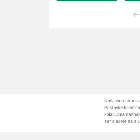
Ovaj
proizvod
ima
više
varijanti.
Opcije
se
mogu
odabrati
na
stranici
proizvoda
Naša web stranica 
Postavke kolačića
kolačićima saznaj
se" slažete se s U