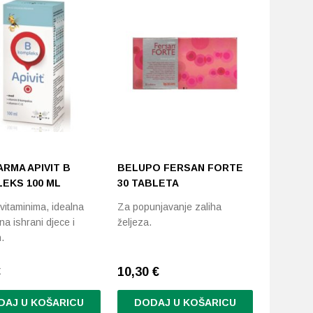
ARMA APIVIT B
BELUPO FERSAN FORTE
DIETPH
EKS 100 ML
30 TABLETA
ENERGY
 vitaminima, idealna
Za popunjavanje zaliha
Vitaminsk
a ishrani djece i
željeza.
prehrani
.
energiju,
€
10,30
€
14,45 €
DAJ U KOŠARICU
DODAJ U KOŠARICU
DODA