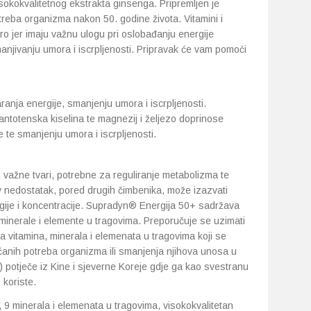
isokokvalitetnog ekstrakta ginsenga. Pripremljen je
reba organizma nakon 50. godine života. Vitamini i
 jer imaju važnu ulogu pri oslobađanju energije
njivanju umora i iscrpljenosti. Pripravak će vam pomoći
nja energije, smanjenju umora i iscrpljenosti.
 pantotenska kiselina te magnezij i željezo doprinose
te smanjenju umora i iscrpljenosti.
su važne tvari, potrebne za reguliranje metabolizma te
hov nedostatak, pored drugih čimbenika, može izazvati
ije i koncentracije. Supradyn® Energija 50+ sadržava
 minerale i elemente u tragovima. Preporučuje se uzimati
a vitamina, minerala i elemenata u tragovima koji se
ovećanih potreba organizma ili smanjenja njihova unosa u
potječe iz Kine i sjeverne Koreje gdje ga kao svestranu
 koriste.
 9 minerala i elemenata u tragovima, visokokvalitetan