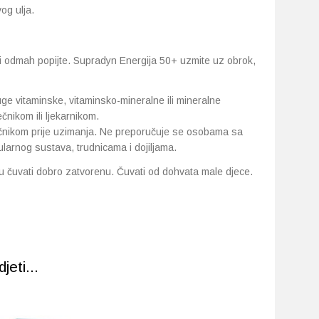
og ulja.
 i odmah popijte. Supradyn Energija 50+ uzmite uz obrok,
ge vitaminske, vitaminsko-mineralne ili mineralne
čnikom ili ljekarnikom.
ječnikom prije uzimanja. Ne preporučuje se osobama sa
larnog sustava, trudnicama i dojiljama.
u čuvati dobro zatvorenu. Čuvati od dohvata male djece.
eti...