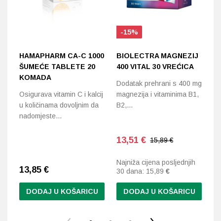
-15%
HAMAPHARM CA-C 1000
BIOLECTRA MAGNEZIJ
D
ŠUMEĆE TABLETE 20
400 VITAL 30 VREĆICA
C
KOMADA
T
Dodatak prehrani s 400 mg
Osigurava vitamin C i kalcij
magnezija i vitaminima B1,
Do
u količinama dovoljnim da
B2,…
ci
nadomjeste…
13,51
€
15,89 €
Najniža cijena posljednjih
13,85
€
1
30 dana:
15,89
€
DODAJ U KOŠARICU
DODAJ U KOŠARICU