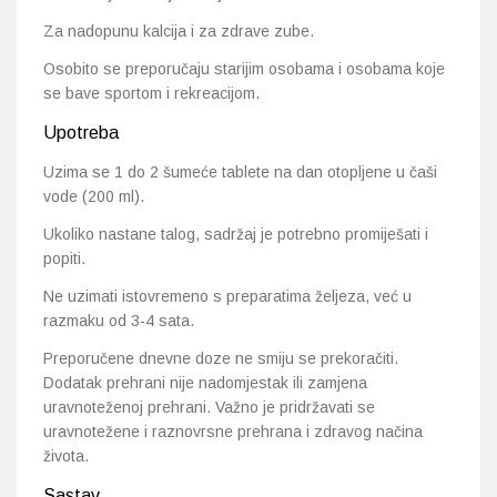
Za nadopunu kalcija i za zdrave zube.
Osobito se preporučaju starijim osobama i osobama koje
se bave sportom i rekreacijom.
Upotreba
Uzima se 1 do 2 šumeće tablete na dan otopljene u čaši
vode (200 ml).
Ukoliko nastane talog, sadržaj je potrebno promiješati i
popiti.
Ne uzimati istovremeno s preparatima željeza, već u
razmaku od 3-4 sata.
Preporučene dnevne doze ne smiju se prekoračiti.
Dodatak prehrani nije nadomjestak ili zamjena
uravnoteženoj prehrani. Važno je pridržavati se
uravnotežene i raznovrsne prehrana i zdravog načina
života.
Sastav