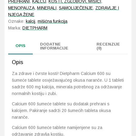
PREHRANI
,
KALCIJ
,
KOSTI, ZGLOBOVI, MIŠIĆI
,
količina
MENOPAUZA
,
MINERALI
,
SAMOLIJEČENJE
,
ZDRAVLJE I
Probava, hemoroidi, pr
NJEGA ŽENE
Oznake:
kalcij
,
mišićna funkcija
Marka:
DIETPHARM
Srce i krvne žile, vene
Stres, nesanica, opušt
DODATNE
RECENZIJE
OPIS
INFORMACIJE
(0)
Uho, grlo, nos
Opis
Usta, usne, zubi
Za zdrave i čvrste kosti! Dietpharm Calcium 600 su
šumeće tablete osvježavajućeg okusa naranče. U 1 tableti
sadrže 600 mg kalcija, minerala potrebnog za održavanje
normalnih kostiju i zubi.
Calcium 600 šumeće tablete su dodatak prehrani s
kalcijem. Pakiranje sadrži 20 šumećih tableta okusa
naranče.
Calcium 600 šumeće tablete namijenjene su za
održavanje zdravlja kostiju.