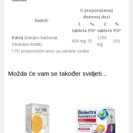
U preporučenoj
dnevnoj dozi
Sadrži:
1
%
2
%
tableta
PU*
tablete
PU*
Kalcij
(kalcijev karbonat,
1200
600 mg
75
150
trikalcijev fosfat)
mg
* PU preporučeni unos za odrasle osobe
Možda će vam se također svidjeti...