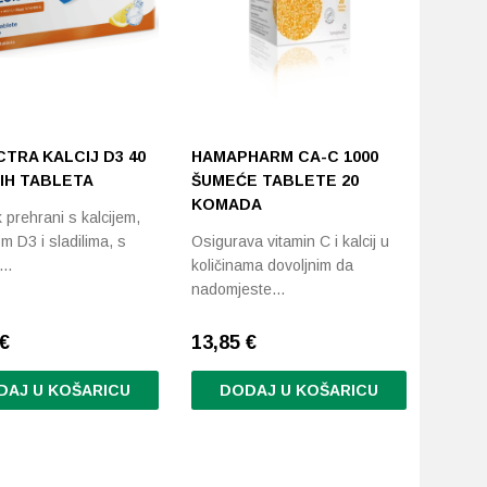
odabrati
na
stranici
proizvoda
TRA KALCIJ D3 40
HAMAPHARM CA-C 1000
IH TABLETA
ŠUMEĆE TABLETE 20
KOMADA
prehrani s kalcijem,
m D3 i sladilima, s
Osigurava vitamin C i kalcij u
m…
količinama dovoljnim da
nadomjeste…
€
13,85
€
DAJ U KOŠARICU
DODAJ U KOŠARICU