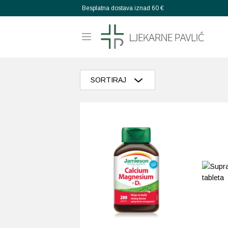
Besplatna dostava iznad 60 €
SORTIRAJ
Razvrstaj po popularnosti
Razvrstaj po prosječnoj ocjeni
Poredaj od zadnjeg
Razvrstaj po cijeni: manje do veće
Razvrstaj po cijeni: veće do manje
Poredaj po abecedi: A-Z