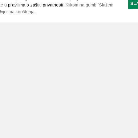
SL
te u
pravilima o zaštiti privatnosti
. Klikom na gumb "Slažem
vjetima korištenja.
LJEKARNE PAVLIĆ
PODRŠKA
NAČI
O nama
Uvjeti i pravila
Gdje smo
Dostava i isporuka
Kontakt
Raskid ugovora