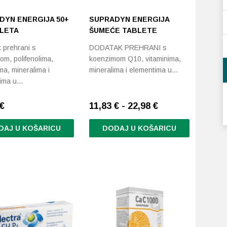
DYN ENERGIJA 50+
SUPRADYN ENERGIJA
BLETA
ŠUMEĆE TABLETE
 prehrani s
DODATAK PREHRANI s
om, polifenolima,
koenzimom Q10, vitaminima,
ma, mineralima i
mineralima i elementima u…
tima u…
€
11,83 € - 22,98 €
DAJ U KOŠARICU
DODAJ U KOŠARICU
Ovaj
proizvod
ima
više
varijanti.
Opcije
se
mogu