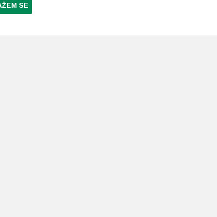
AŽEM SE
NI PLAĆANJA