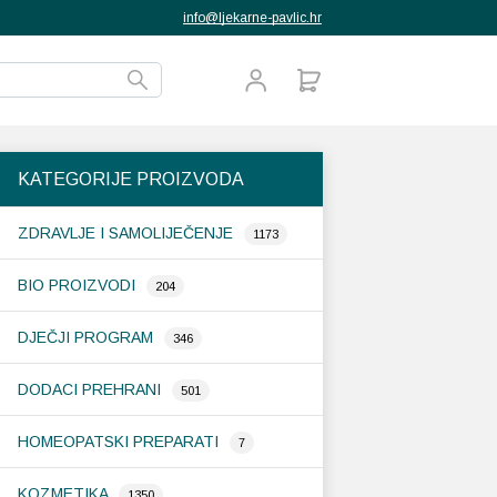
info@ljekarne-pavlic.hr
KATEGORIJE PROIZVODA
ZDRAVLJE I SAMOLIJEČENJE
1173
BIO PROIZVODI
204
DJEČJI PROGRAM
346
DODACI PREHRANI
501
HOMEOPATSKI PREPARATI
7
KOZMETIKA
1350