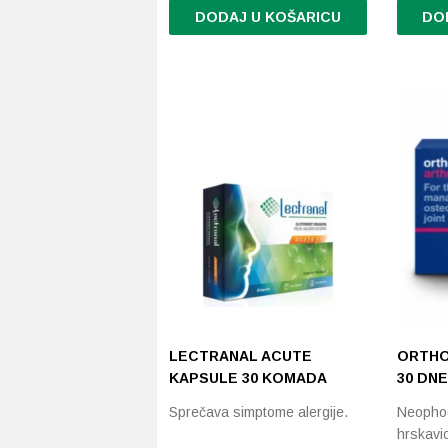
DODAJ U KOŠARICU
DO
LECTRANAL ACUTE
ORTHO
KAPSULE 30 KOMADA
30 DN
Sprečava simptome alergije.
Neophod
hrskavic