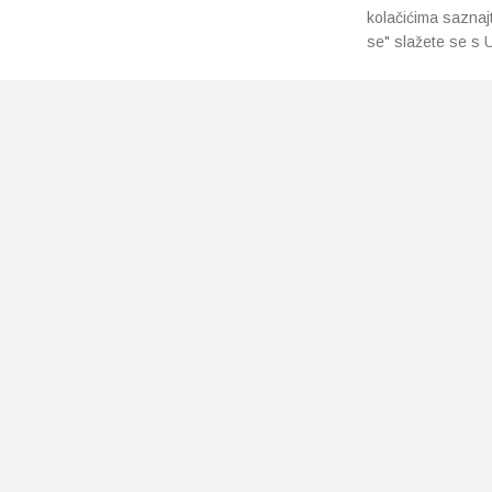
kolačićima saznaj
se" slažete se s U
PRETPLATI SE NA NAŠ NEWSLETTER
Prihvaćam
uvjete poslovanja
*