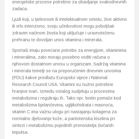
energetske procese potrebne za obavljanje svakodnevnih
zadaća.
Ljudi koji, u tjelesnom ili intelektualnom smislu, žive aktivno
ili vrlo intenzivno, svoju učinkovitost mogu poboljšati
zdravim načinom života koji uključuje i uravnoteženu
prehranu te dovoljan unos vitamina i minerala.
Sportaši imaju povećane potrebe za energijom, vitaminima
i mineralima, zato moraju posebno voditi računa o
njihovom dostatnom unosu u organizam. Sadržaj vitamina
i minerala temelji se na preporučenim dnevnim unosima
(PDU) kakve predlažu Europsko vijeće i National
Research Council USA. Vitamini su nužno potrebne
hranjive tvari. Između ostalog sudjeluju u procesima
metabolizma i reguliraju ih. Tako npr. biotin pomaže kod
metabolizma bjelančevina, ugljikohidrata i masnoća,
vitamin C ima važnu ulogu pri nastajanju kolagena za
normalno djelovanje kože, a pantotenska kiselina pri
sintezi i metabolizmu pojedinih prenositelja živčanih
impulsa.