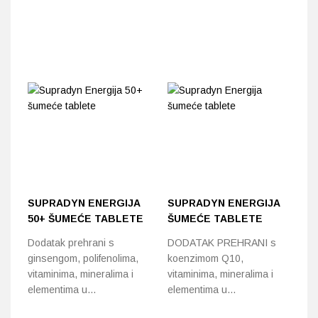
SUPRADYN ENERGIJA
SUPRADYN ENERGIJA
B
50+ ŠUMEĆE TABLETE
ŠUMEĆE TABLETE
F
Dodatak prehrani s
DODATAK PREHRANI s
Za
ginsengom, polifenolima,
koenzimom Q10,
že
vitaminima, mineralima i
vitaminima, mineralima i
elementima u…
elementima u…