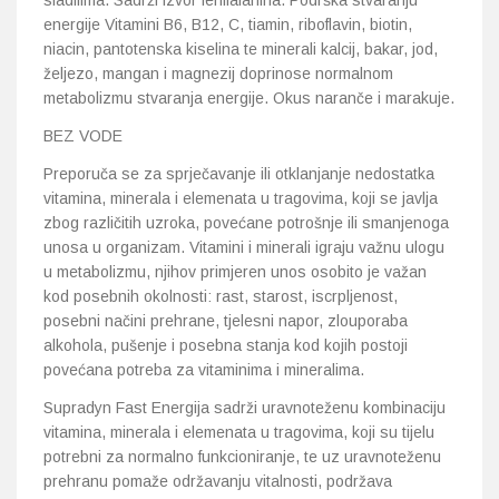
sladilima. Sadrži izvor fenilalanina. Podrška stvaranju
energije Vitamini B6, B12, C, tiamin, riboflavin, biotin,
niacin, pantotenska kiselina te minerali kalcij, bakar, jod,
Probava, hemoroidi, pr
željezo, mangan i magnezij doprinose normalnom
metabolizmu stvaranja energije. Okus naranče i marakuje.
Srce i krvne žile, vene
BEZ VODE
Stres, nesanica, opušt
Preporuča se za sprječavanje ili otklanjanje nedostatka
vitamina, minerala i elemenata u tragovima, koji se javlja
Uho, grlo, nos
zbog različitih uzroka, povećane potrošnje ili smanjenoga
unosa u organizam. Vitamini i minerali igraju važnu ulogu
Usta, usne, zubi
u metabolizmu, njihov primjeren unos osobito je važan
kod posebnih okolnosti: rast, starost, iscrpljenost,
posebni načini prehrane, tjelesni napor, zlouporaba
alkohola, pušenje i posebna stanja kod kojih postoji
povećana potreba za vitaminima i mineralima.
Supradyn Fast Energija sadrži uravnoteženu kombinaciju
vitamina, minerala i elemenata u tragovima, koji su tijelu
potrebni za normalno funkcioniranje, te uz uravnoteženu
prehranu pomaže održavanju vitalnosti, podržava