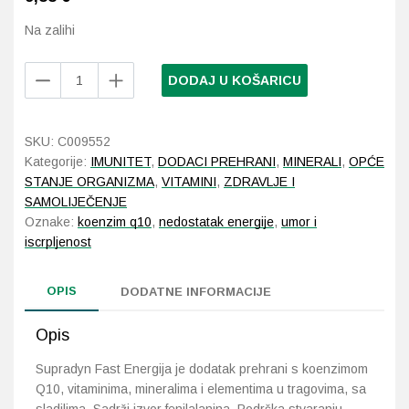
Imunitet
Magnezij
Vitamin H - Biotin
Maska i piling
Dermatitis, iritacije, s
Profesionalna njega k
Ostalo
Na zalihi
Jetra
Selen
Vitamin K
Masna koža i akne
Higijena tijela
Otopine za leće
Supradyn
DODAJ U KOŠARICU
Fast
Kosa, koža i nokti
Željezo
Vitamini za djecu
Njega i hidratacija
Njega ruku
Steznici, ortoze
Energija
vrećice
SKU:
C009552
Kosti, zglobovi, mišići
Njega oko očiju
Njega stopala
Tlakomjeri
količina
Kategorije:
IMUNITET
,
DODACI PREHRANI
,
MINERALI
,
OPĆE
STANJE ORGANIZMA
,
VITAMINI
,
ZDRAVLJE I
Mokraćni sustav
Njega usana
Njega tijela
Toplomjeri
SAMOLIJEČENJE
Oznake:
koenzim q10
,
nedostatak energije
,
umor i
Mršavljenje
Njega za muškarce
iscrpljenost
Oči
Osjetljiva koža, crvenil
OPIS
DODATNE INFORMACIJE
Opće stanje organizma
Oštećena koža, rane
Opis
Opekline, rane, ožiljci
Suha koža
Supradyn Fast Energija je dodatak prehrani s koenzimom
Q10, vitaminima, mineralima i elementima u tragovima, sa
Pamćenje i koncentraci
Umorna koža i bez sjaj