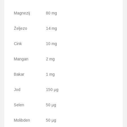
Magnezij
80 mg
Željezo
14 mg
Cink
10 mg
Mangan
2 mg
Bakar
1 mg
Jod
150 μg
Selen
50 μg
Molibden
50 μg