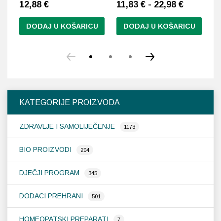
12,88
€
11,83 € - 22,98 €
1
DODAJ U KOŠARICU
DODAJ U KOŠARICU
Ovaj
proizvod
ima
više
varijanti.
Opcije
KATEGORIJE PROIZVODA
se
mogu
ZDRAVLJE I SAMOLIJEČENJE
odabrati
1173
na
stranici
BIO PROIZVODI
204
proizvoda
DJEČJI PROGRAM
345
DODACI PREHRANI
501
HOMEOPATSKI PREPARATI
7