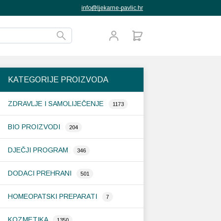
info@ljekarne-pavlic.hr
KATEGORIJE PROIZVODA
ZDRAVLJE I SAMOLIJEČENJE
1173
BIO PROIZVODI
204
DJEČJI PROGRAM
346
DODACI PREHRANI
501
HOMEOPATSKI PREPARATI
7
KOZMETIKA
1350