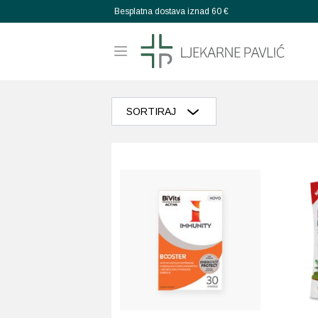
Besplatna dostava iznad 60 €
SORTIRAJ
Razvrstaj po popularnosti
Razvrstaj po prosječnoj ocjeni
Poredaj od zadnjeg
Razvrstaj po cijeni: manje do veće
Razvrstaj po cijeni: veće do manje
Poredaj po abecedi: A-Z