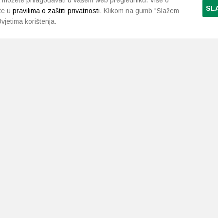
 možete prilagođavati u vašem web pregledniku. Više o
SL
te u
pravilima o zaštiti privatnosti
. Klikom na gumb "Slažem
vjetima korištenja.
LJEKARNE PAVLIĆ
PODRŠKA
NAČI
O nama
Uvjeti i pravila
Gdje smo
Dostava i isporuka
Kontakt
Raskid ugovora