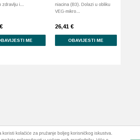
 zdravlju i…
niacina (B3). Dolazi u obliku
VEG-mikro…
€
26,41
€
BAVIJESTI ME
OBAVIJESTI ME
koristi kolačiće za pružanje boljeg korisničkog iskustva.