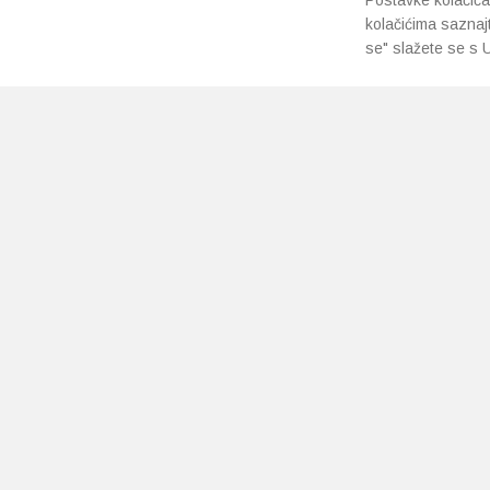
Postavke kolačića
kolačićima saznaj
se" slažete se s U
PRETPLATI SE NA NAŠ NEWSLETTER
Prihvaćam
uvjete poslovanja
*