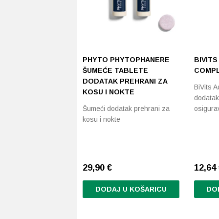
PHYTO PHYTOPHANERE
BIVITS
ŠUMEĆE TABLETE
COMPL
DODATAK PREHRANI ZA
BiVits A
KOSU I NOKTE
dodatak 
Šumeći dodatak prehrani za
osigur
kosu i nokte
29,90
€
12,64
DODAJ U KOŠARICU
DO