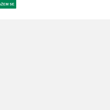
AŽEM SE
NI PLAĆANJA