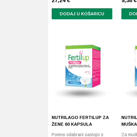
27,24
€
9,38
€
DODAJ U KOŠARICU
DO
NUTRILAGO FERTILUP ZA
NUTRI
ŽENE 60 KAPSULA
MUŠKA
Pomno odabrani sastojci s
Za mušk