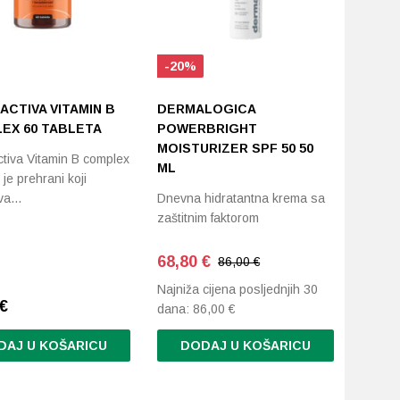
-20%
 ACTIVA VITAMIN B
DERMALOGICA
EX 60 TABLETA
POWERBRIGHT
MOISTURIZER SPF 50 50
ctiva Vitamin B complex
ML
je prehrani koji
ava…
Dnevna hidratantna krema sa
zaštitnim faktorom
68,80
€
86,00 €
Najniža cijena posljednjih 30
€
dana:
86,00
€
DAJ U KOŠARICU
DODAJ U KOŠARICU