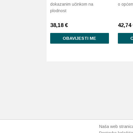
dokazanim učinkom na
o općem
plodnost
38,18
€
42,74
OBAVIJESTI ME
O
Naša web stranica 