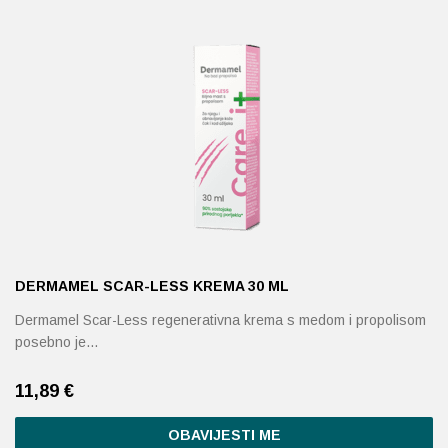
Probava, hemoroidi, pr
Srce i krvne žile, vene
Stres, nesanica, opušt
Uho, grlo, nos
Usta, usne, zubi
DERMAMEL SCAR-LESS KREMA 30 ML
Dermamel Scar-Less regenerativna krema s medom i propolisom
posebno je…
11,89
€
OBAVIJESTI ME