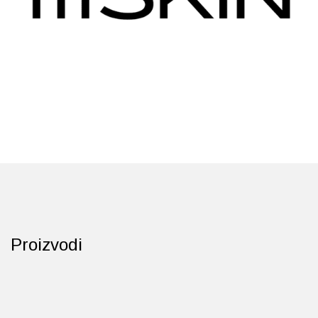
Probava, hemoroidi, pr
Srce i krvne žile, vene
Stres, nesanica, opušt
Uho, grlo, nos
Usta, usne, zubi
Proizvodi