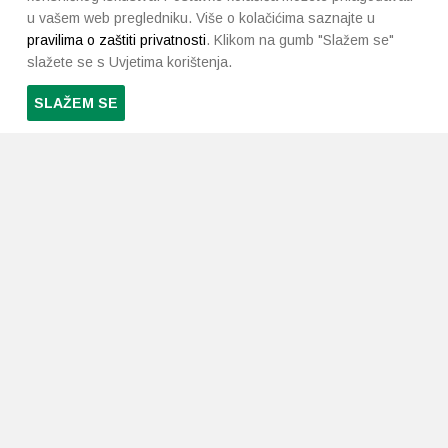
u vašem web pregledniku. Više o kolačićima saznajte u
pravilima o zaštiti privatnosti
. Klikom na gumb "Slažem se"
slažete se s Uvjetima korištenja.
SLAŽEM SE
PRETPLATI SE NA NAŠ NEWSLETTER
Prihvaćam
uvjete poslovanja
*