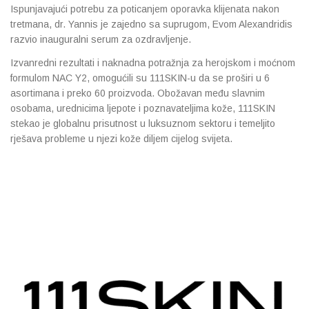
Ispunjavajući potrebu za poticanjem oporavka klijenata nakon
Imunitet
Magnezij
Vitamin H - Biotin
Maska i piling
Dermatitis, iritacije, s
Profesionalna njega k
Ostalo
tretmana, dr. Yannis je zajedno sa suprugom, Evom Alexandridis
razvio inauguralni serum za ozdravljenje.
Jetra
Selen
Vitamin K
Masna koža i akne
Higijena tijela
Otopine za leće
Izvanredni rezultati i naknadna potražnja za herojskom i moćnom
Kosa, koža i nokti
Željezo
Vitamini za djecu
Njega i hidratacija
Njega ruku
Steznici, ortoze
formulom NAC Y2, omogućili su 111SKIN-u da se proširi u 6
asortimana i preko 60 proizvoda. Obožavan među slavnim
osobama, urednicima ljepote i poznavateljima kože, 111SKIN
Kosti, zglobovi, mišići
Njega oko očiju
Njega stopala
Tlakomjeri
stekao je globalnu prisutnost u luksuznom sektoru i temeljito
rješava probleme u njezi kože diljem cijelog svijeta.
Mokraćni sustav
Njega usana
Njega tijela
Toplomjeri
Mršavljenje
Njega za muškarce
Oči
Osjetljiva koža, crvenil
Opće stanje organizma
Oštećena koža, rane
Opekline, rane, ožiljci
Suha koža
Pamćenje i koncentraci
Umorna koža i bez sjaj