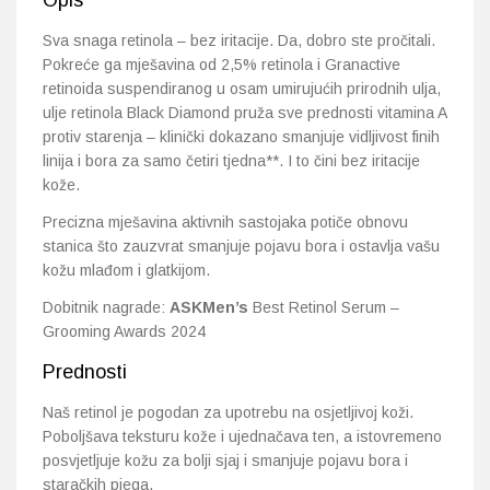
Opis
Sva snaga retinola – bez iritacije. Da, dobro ste pročitali.
Pokreće ga mješavina od 2,5% retinola i Granactive
retinoida suspendiranog u osam umirujućih prirodnih ulja,
ulje retinola Black Diamond pruža sve prednosti vitamina A
protiv starenja – klinički dokazano smanjuje vidljivost finih
linija i bora za samo četiri tjedna**. I to čini bez iritacije
kože.
Precizna mješavina aktivnih sastojaka potiče obnovu
stanica što zauzvrat smanjuje pojavu bora i ostavlja vašu
kožu mlađom i glatkijom.
Dobitnik nagrade:
ASKMen’s
Best Retinol Serum –
Grooming Awards 2024
Prednosti
Naš retinol je pogodan za upotrebu na osjetljivoj koži.
Poboljšava teksturu kože i ujednačava ten, a istovremeno
posvjetljuje kožu za bolji sjaj i smanjuje pojavu bora i
staračkih pjega.