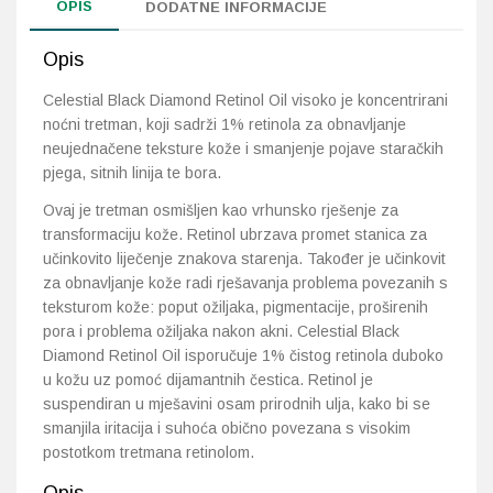
OPIS
DODATNE INFORMACIJE
Opis
Celestial Black Diamond Retinol Oil visoko je koncentrirani
noćni tretman, koji sadrži 1% retinola za obnavljanje
neujednačene teksture kože i smanjenje pojave staračkih
pjega, sitnih linija te bora.
Ovaj je tretman osmišljen kao vrhunsko rješenje za
transformaciju kože. Retinol ubrzava promet stanica za
učinkovito liječenje znakova starenja. Također je učinkovit
za obnavljanje kože radi rješavanja problema povezanih s
teksturom kože: poput ožiljaka, pigmentacije, proširenih
pora i problema ožiljaka nakon akni. Celestial Black
Diamond Retinol Oil isporučuje 1% čistog retinola duboko
u kožu uz pomoć dijamantnih čestica. Retinol je
suspendiran u mješavini osam prirodnih ulja, kako bi se
smanjila iritacija i suhoća obično povezana s visokim
postotkom tretmana retinolom.