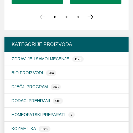
Ovaj
proizvod
ima
više
varijanti.
Opcije
KATEGORIJE PROIZVODA
se
mogu
ZDRAVLJE I SAMOLIJEČENJE
odabrati
1173
na
stranici
BIO PROIZVODI
204
proizvoda
DJEČJI PROGRAM
345
DODACI PREHRANI
501
HOMEOPATSKI PREPARATI
7
KOZMETIKA
1350