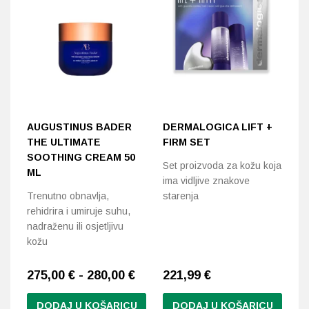
AUGUSTINUS BADER
DERMALOGICA LIFT +
1
THE ULTIMATE
FIRM SET
C
SOOTHING CREAM 50
Set proizvoda za kožu koja
Vr
ML
ima vidljive znakove
za
Trenutno obnavlja,
starenja
ko
rehidrira i umiruje suhu,
nadraženu ili osjetljivu
kožu
275,00 € - 280,00 €
221,99
€
2
DODAJ U KOŠARICU
DODAJ U KOŠARICU