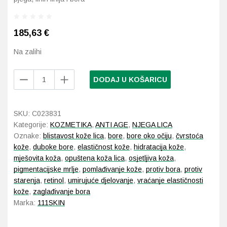
Probava, hemoroidi, pr
185,63
€
Srce i krvne žile, vene
Na zalihi
Stres, nesanica, opušt
111Skin
DODAJ U KOŠARICU
Celestial
Black
Uho, grlo, nos
Diamond
SKU:
C023831
Retinol
Usta, usne, zubi
Kategorije:
KOZMETIKA
,
ANTI AGE
,
NJEGA LICA
Oil
Oznake:
blistavost kože lica
,
bore
,
bore oko očiju
,
čvrstoća
30
kože
,
duboke bore
,
elastičnost kože
,
hidratacija kože
,
ml
mješovita koža
,
opuštena koža lica
,
osjetljiva koža
,
količina
pigmentacijske mrlje
,
pomlađivanje kože
,
protiv bora
,
protiv
starenja
,
retinol
,
umirujuće djelovanje
,
vraćanje elastičnosti
kože
,
zaglađivanje bora
Marka:
111SKIN