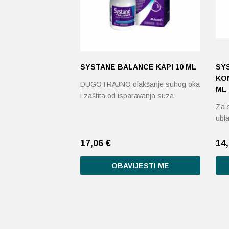
SYSTANE BALANCE KAPI 10 ML
SY
KON
DUGOTRAJNO olakšanje suhog oka
ML
i zaštita od isparavanja suza
Za s
ubla
17,06
€
14
OBAVIJESTI ME