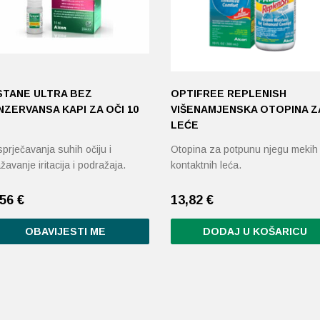
STANE ULTRA BEZ
OPTIFREE REPLENISH
ZERVANSA KAPI ZA OČI 10
VIŠENAMJENSKA OTOPINA Z
LEĆE
prječavanja suhih očiju i
Otopina za potpunu njegu mekih
žavanje iritacija i podražaja.
kontaktnih leća.
,56
€
13,82
€
OBAVIJESTI ME
DODAJ U KOŠARICU