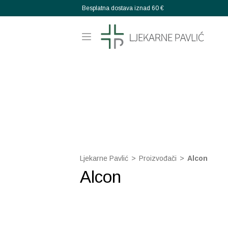
Besplatna dostava iznad 60 €
Ljekarne Pavlić
>
Proizvođači
>
Alcon
Alcon