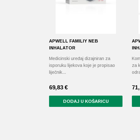
APWELL FAMILIY NEB
AP
INHALATOR
IN
Medicinski uređaj dizajniran za
Kom
isporuku lijekova koje je propisao
za k
liječnik…
odra
69,83
€
71
DODAJ U KOŠARICU