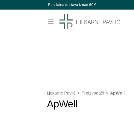
Besplatna dostava iznad 60 €
Ljekarne Pavlić
>
Proizvođači
>
ApWell
ApWell