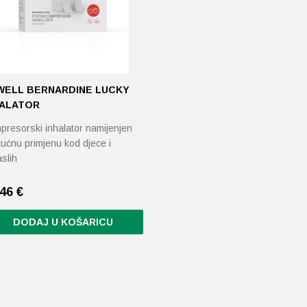
WELL BERNARDINE LUCKY
HALATOR
presorski inhalator namijenjen
ućnu primjenu kod djece i
slih
,46
€
DODAJ U KOŠARICU