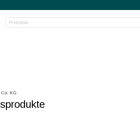
 Co. KG
tsprodukte