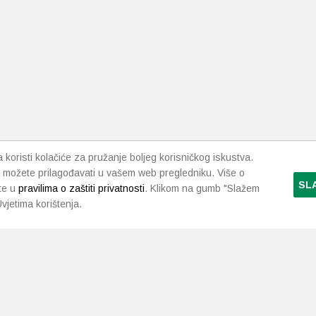
koristi kolačiće za pružanje boljeg korisničkog iskustva.
 možete prilagođavati u vašem web pregledniku. Više o
SL
te u
pravilima o zaštiti privatnosti
. Klikom na gumb "Slažem
vjetima korištenja.