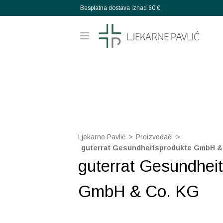
Besplatna dostava iznad 60 €
Ljekarne Pavlić
>
Proizvođači
>
guterrat Gesundheitsprodukte GmbH &
guterrat Gesundhei
GmbH & Co. KG