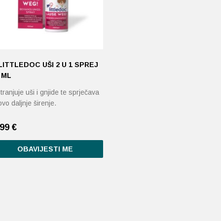
ITTLEDOC UŠI 2 U 1 SPREJ
 ML
ranjuje uši i gnjide te sprječava
ovo daljnje širenje.
,99
€
OBAVIJESTI ME