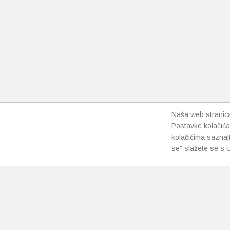
Naša web stranica 
Postavke kolačića
kolačićima saznaj
se" slažete se s U