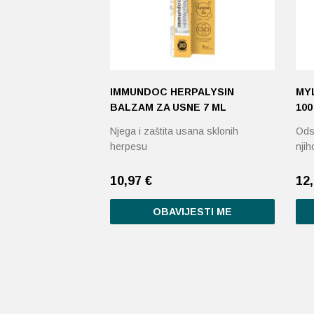
IMMUNDOC HERPALYSIN
MYL
BALZAM ZA USNE 7 ML
100
Njega i zaštita usana sklonih
Odst
herpesu
njih
10,97
€
12
OBAVIJESTI ME