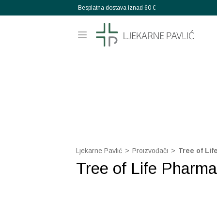
Besplatna dostava iznad 60 €
Ljekarne Pavlić
>
Proizvođači
>
Tree of Li
Tree of Life Pharma