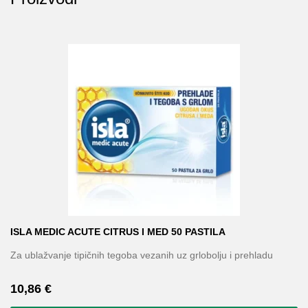
Probava, hemoroidi, pro
Srce i krvne žile, vene
Stres, nesanica, opušta
Uho, grlo, nos
Usta, usne, zubi
ISLA MEDIC ACUTE CITRUS I MED 50 PASTILA
Za ublažvanje tipičnih tegoba vezanih uz grlobolju i prehladu
10,86
€