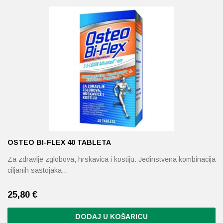
Probava, hemoroidi, pr
Srce i krvne žile, vene
Stres, nesanica, opušt
Uho, grlo, nos
Usta, usne, zubi
OSTEO BI-FLEX 40 TABLETA
Za zdravlje zglobova, hrskavica i kostiju. Jedinstvena kombinacija
ciljanih sastojaka…
25,80
€
DODAJ U KOŠARICU