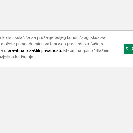
koristi kolačiće za pružanje boljeg korisničkog iskustva.
 možete prilagođavati u vašem web pregledniku. Više o
SL
te u
pravilima o zaštiti privatnosti
. Klikom na gumb "Slažem
vjetima korištenja.
LJEKARNE PAVLIĆ
PODRŠKA
NAČI
O nama
Uvjeti i pravila