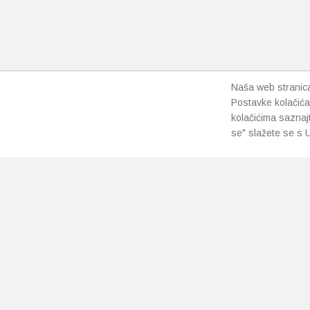
Naša web stranica 
Postavke kolačića
kolačićima saznaj
se" slažete se s U
PRETPLATI SE NA NAŠ NEWSLETTER