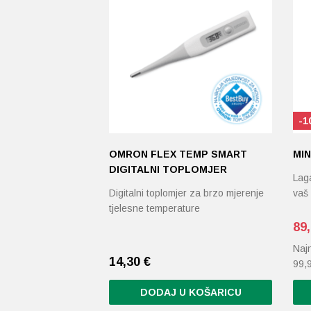
-1
OMRON FLEX TEMP SMART
MIN
DIGITALNI TOPLOMJER
Laga
Digitalni toplomjer za brzo mjerenje
vaš
tjelesne temperature
89
Najn
14,30
€
99,
DODAJ U KOŠARICU