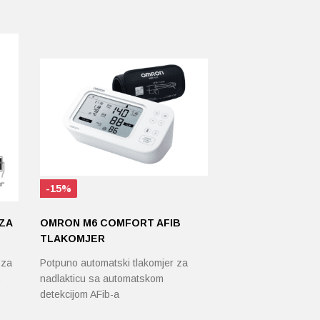
-15%
ZA
OMRON M6 COMFORT AFIB
TLAKOMJER
 za
Potpuno automatski tlakomjer za
…
nadlakticu sa automatskom
detekcijom AFib-a