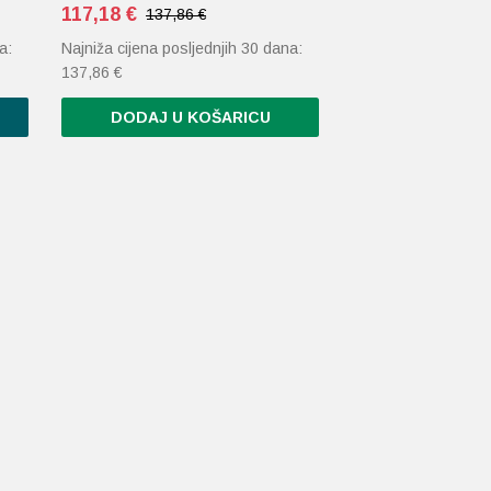
117,18
€
137,86 €
a:
Najniža cijena posljednjih 30 dana:
137,86
€
DODAJ U KOŠARICU