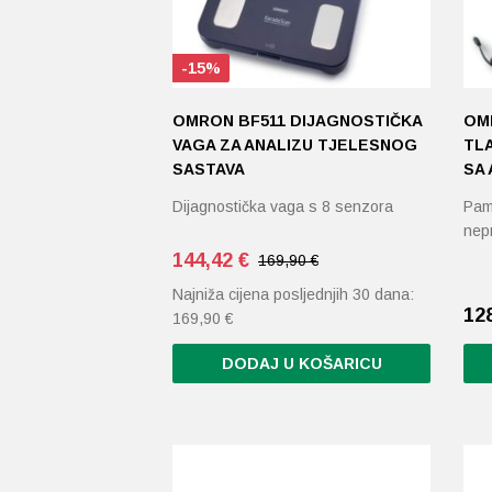
-15%
OMRON BF511 DIJAGNOSTIČKA
OM
VAGA ZA ANALIZU TJELESNOG
TL
SASTAVA
SA
Dijagnostička vaga s 8 senzora
Pame
nepr
144,42
€
169,90 €
Najniža cijena posljednjih 30 dana:
12
169,90
€
DODAJ U KOŠARICU