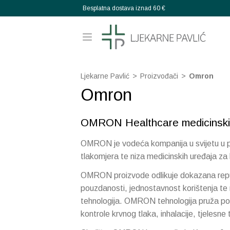
Besplatna dostava iznad 60 €
Ljekarne Pavlić
>
Proizvođači
>
Omron
Omron
OMRON Healthcare medicinski 
OMRON je vodeća kompanija u svijetu u pro
tlakomjera te niza medicinskih uređaja za
OMRON proizvode odlikuje dokazana reputa
pouzdanosti, jednostavnost korištenja t
tehnologija. OMRON tehnologija pruža po
kontrole krvnog tlaka, inhalacije, tjelesne