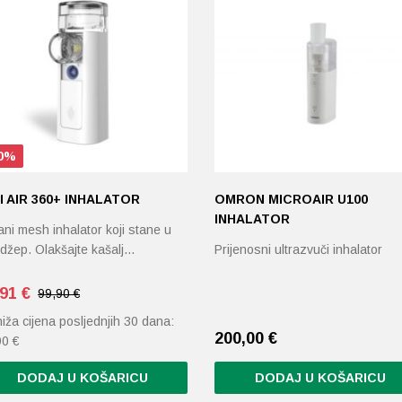
0%
I AIR 360+ INHALATOR
OMRON MICROAIR U100
INHALATOR
ni mesh inhalator koji stane u
 džep. Olakšajte kašalj…
Prijenosni ultrazvuči inhalator
,91
€
99,90 €
iža cijena posljednjih 30 dana:
200,00
€
90
€
DODAJ U KOŠARICU
DODAJ U KOŠARICU