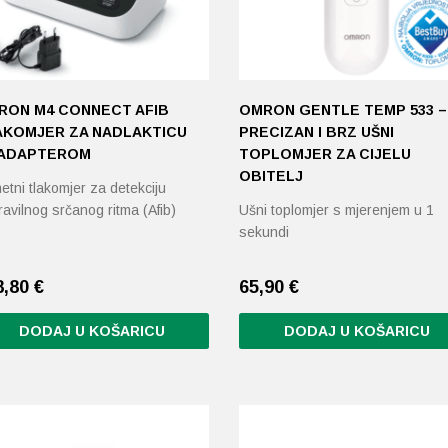
RON M4 CONNECT AFIB
OMRON GENTLE TEMP 533 –
AKOMJER ZA NADLAKTICU
PRECIZAN I BRZ UŠNI
 ADAPTEROM
TOPLOMJER ZA CIJELU
OBITELJ
tni tlakomjer za detekciju
avilnog srčanog ritma (Afib)
Ušni toplomjer s mjerenjem u 1
sekundi
8,80
€
65,90
€
DODAJ U KOŠARICU
DODAJ U KOŠARICU