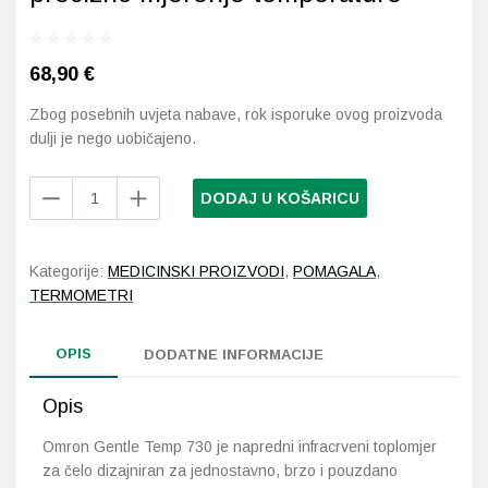
Probava, hemoroidi, pr
68,90
€
Srce i krvne žile, vene
Zbog posebnih uvjeta nabave, rok isporuke ovog proizvoda
dulji je nego uobičajeno.
Stres, nesanica, opušt
Omron
DODAJ U KOŠARICU
Uho, grlo, nos
Gentle
Temp
730
Usta, usne, zubi
Kategorije:
MEDICINSKI PROIZVODI
,
POMAGALA
,
beskontaktni
TERMOMETRI
toplomjer
za
OPIS
brzo
DODATNE INFORMACIJE
i
precizno
Opis
mjerenje
Omron Gentle Temp 730 je napredni infracrveni toplomjer
temperature
za čelo dizajniran za jednostavno, brzo i pouzdano
količina