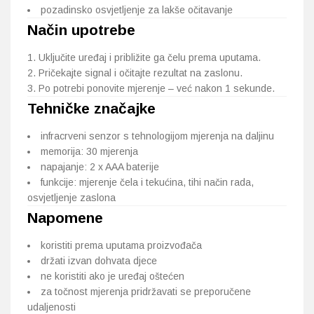
pozadinsko osvjetljenje za lakše očitavanje
Način upotrebe
Uključite uređaj i približite ga čelu prema uputama.
Pričekajte signal i očitajte rezultat na zaslonu.
Po potrebi ponovite mjerenje – već nakon 1 sekunde.
Tehničke značajke
infracrveni senzor s tehnologijom mjerenja na daljinu
memorija: 30 mjerenja
napajanje: 2 x AAA baterije
funkcije: mjerenje čela i tekućina, tihi način rada,
osvjetljenje zaslona
Napomene
koristiti prema uputama proizvođača
držati izvan dohvata djece
ne koristiti ako je uređaj oštećen
za točnost mjerenja pridržavati se preporučene
udaljenosti