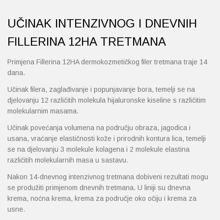
UČINAK INTENZIVNOG I DNEVNIH
FILLERINA 12HA TRETMANA
Primjena Fillerina 12HA dermokozmetičkog filer tretmana traje 14
dana.
Učinak filera, zaglađivanje i popunjavanje bora, temelji se na
djelovanju 12 različitih molekula hijaluronske kiseline s različitim
molekularnim masama.
Učinak povećanja volumena na području obraza, jagodica i
usana, vraćanje elastičnosti kože i prirodnih kontura lica, temelji
se na djelovanju 3 molekule kolagena i 2 molekule elastina
različitih molekularnih masa u sastavu.
Nakon 14-dnevnog intenzivnog tretmana dobiveni rezultati mogu
se produžiti primjenom dnevnih tretmana. U liniji su dnevna
krema, noćna krema, krema za područje oko očiju i krema za
usne.