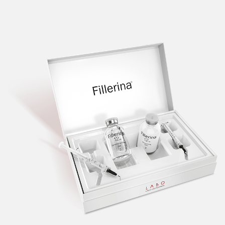
Probava, hemoroidi, pr
Srce i krvne žile, vene
Stres, nesanica, opušt
Uho, grlo, nos
Usta, usne, zubi